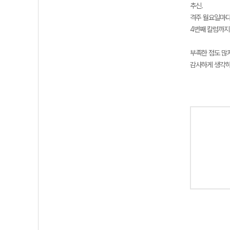
추신.
격주 월요일마다
4번째 칼럼까지
부족한 점도 많
감사하게 생각하