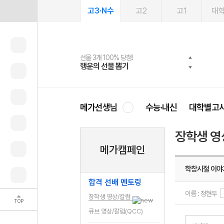
고3·N수
고2
고1
대
선물 3개 100% 당첨!
선물 100% 증정!
2027 러셀 단과
스마트러닝앱
메가패스
메가패스 수강생 무료혜택!
사회공헌 캠페인
행운의 선물 뽑기
메가스터디 X 올리브
강사 공개선발
설문 EVENT
3일 무료 체험권
메가클럽 멤버십
희망이룸 메가나눔
영
메가선생님
수능·내신
대학별고
장학생 영
메가캠페인
학창시절 이야기
합격 선배 멘토링
이름 : 정현두
장학생 영상/칼럼
TOP
큐브 영상/칼럼(QCC)