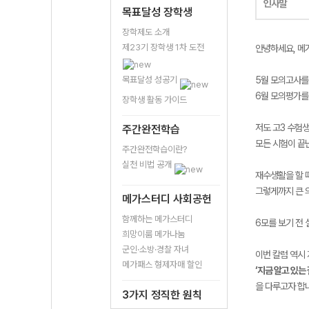
인사말
목표달성 장학생
장학제도 소개
제23기 장학생 1차 도전
안녕하세요, 메
목표달성 성공기
5월 모의고사를
6월 모의평가를 
장학생 활동 가이드
저도 고3 수험
주간완전학습
모든 시험이 끝
주간완전학습이란?
실천 비법 공개
재수생활을 할 
그렇게까지 큰 
메가스터디 사회공헌
함께하는 메가스터디
6모를 보기 전
희망이룸 메가나눔
군인·소방·경찰 자녀
이번 칼럼 역시
메가패스 형제자매 할인
‘지금 알고 있는
을 다루고자 합
3가지 정직한 원칙