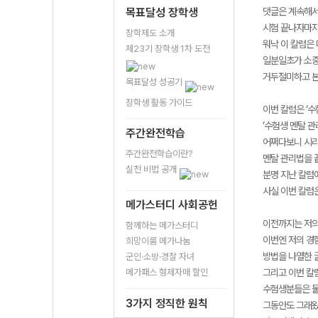
목표달성 장학생
댓글은 계속해서
시험 끝나자마자
장학제도 소개
워낙 이 칼럼은 
제23기 장학생 1차 도전
일분일초가 소중
거두절미하고 본
목표달성 성공기
장학생 활동 가이드
이번 칼럼은 ‘수
‘수험생 멘탈 관
주간완전학습
어쩌다보니 시리
주간완전학습이란?
멘탈 관리법을 
실천 비법 공개
분명 지난 칼럼
사실 이번 칼럼
메가스터디 사회공헌
이전까지는 저의
함께하는 메가스터디
이번엔 저의 경
희망이룸 메가나눔
방법을 나열한 
군인·소방·경찰 자녀
메가패스 형제자매 할인
그리고 이번 칼
수험생분들은 물
3가지 정직한 원칙
그동안도 그래왔