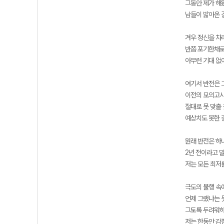
그동안 제가 해
남들이 밟아온 
겨우 정신을 차
반쯤 포기한채로
아무런 기대 없
여기서 반전은 
이전의 모의고사
절대로 못 맞출
예상치도 못한 
원래 반전은 하
2년 전이라고 
저는 모든 최저
극도의 불행 속
언제 그랬냐는 
그토록 두려워하
저는 한동안 감