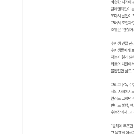
비슷한 시기에 
클레멘타인이 본
또다시 본인이 
그래서 조엘과 
조엘은 ”괜찮아
수험생 멘탈 관리
수험생들에게 보
저는 이렇게 말해
위로의 차원에서
불완전한 삶도 
그리고 유독 수
저의 사례에서도
원래도 그랬던 
반대로 불행, 
수능장에서 그다
”올해에 무조건 
그 목표를 이루