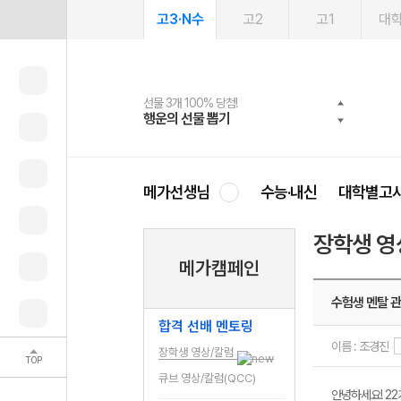
고3·N수
고2
고1
대
선물 3개 100% 당첨!
선물 100% 증정!
2027 러셀 단과
스마트러닝앱
메가패스
메가패스 수강생 무료혜택!
사회공헌 캠페인
행운의 선물 뽑기
메가스터디 X 올리브
강사 공개선발
설문 EVENT
3일 무료 체험권
메가클럽 멤버십
희망이룸 메가나눔
영
메가선생님
수능·내신
대학별고
장학생 영
메가캠페인
수험생 멘탈 
합격 선배 멘토링
이름 : 조경진
장학생 영상/칼럼
TOP
큐브 영상/칼럼(QCC)
안녕하세요! 2