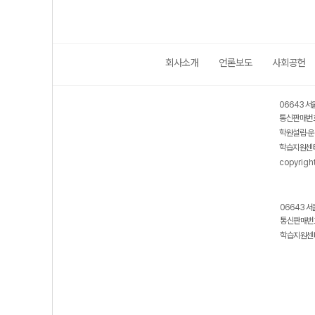
회사소개
언론보도
사회공헌
06643 서
통신판매번호
학원설립·운
학습지원센터
copyrigh
06643 서
통신판매번호
학습지원센터