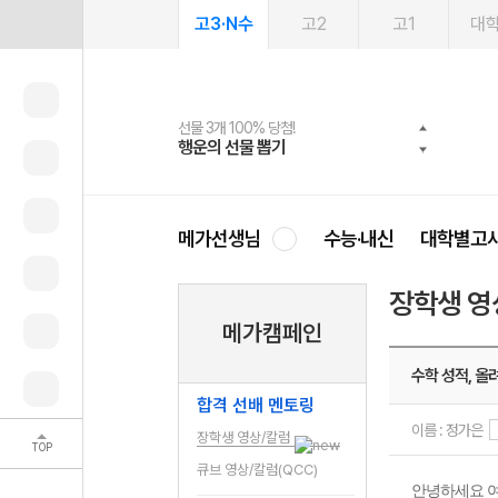
고3·N수
고2
고1
대
선물 3개 100% 당첨!
선물 100% 증정!
여름방학 스터디 캐시백
2027 러셀 단과
스마트러닝앱
메가패스
메가패스 수강생 무료혜택!
사회공헌 캠페인
행운의 선물 뽑기
메가스터디 X 올리브
메가런 썸머스쿨
강사 공개선발
설문 EVENT
3일 무료 체험권
메가클럽 멤버십
희망이룸 메가나눔
영
메가선생님
수능·내신
대학별고
장학생 영
메가캠페인
수학 성적, 올
합격 선배 멘토링
이름 : 정가은
장학생 영상/칼럼
TOP
큐브 영상/칼럼(QCC)
안녕하세요 