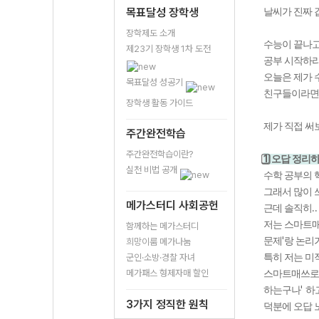
목표달성 장학생
날씨가 진짜 
장학제도 소개
수능이 끝나고
제23기 장학생 1차 도전
공부 시작하랴
오늘은 제가 
목표달성 성공기
친구들이라면 
장학생 활동 가이드
제가 직접 써
주간완전학습
주간완전학습이란?
1
⃣
오답 정리
실천 비법 공개
수학 공부의 
그래서 많이
메가스터디 사회공헌
.
근데 솔직히
저는 스마트매
함께하는 메가스터디
'
문제
랑 논리
희망이룸 메가나눔
군인·소방·경찰 자녀
특히 저는 미
메가패스 형제자매 할인
스마트매쓰로
'
하는구나
하
3가지 정직한 원칙
덕분에 오답 