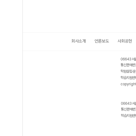
회사소개
언론보도
사회공헌
06643 서
통신판매번호
학원설립·운
학습지원센터
copyrigh
06643 서
통신판매번호
학습지원센터