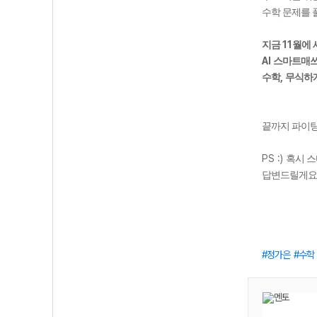
수학 문제를 
11
지금
월에 
AI
스마트매쓰
,
수학
무식하게
끝까지 파이
PS :)
혹시 스
답변드릴게요
정가은
수학