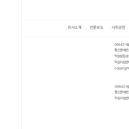
회사소개
언론보도
사회공헌
06643 서
통신판매번호
학원설립·운
학습지원센터
copyrigh
06643 서
통신판매번호
학습지원센터