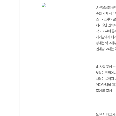
3. 부모님들 같
주변 카페 자리
스타×스 투× 같
제가 2년 연속
딱 거기부터 통
거기앞에사 헤어
성대는 학교내부
연대랑 고대는 
4. 사람 조심 
부상이 웬말이냐
사람이 쏟아져 
게다가 나올 때
조심 또 조심!
5. 택시 타고 