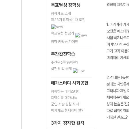
목표달성 장학생
굉장히 굉장히 
장학제도 소개
제23기 장학생 1차 도전
1. 미리미리 가
오전은 애초에 빨
목표달성 성공기
사람 빠져나오고
장학생 활동 가이드
어마무시한 논술
그거 고작 이틀
주간완전학습
미리미리 가세
주간완전학습이란?
실천 비법 공개
2. 성대는 등산
메가스터디 사회공헌
성대는 차량통제
그러니까 제발 
함께하는 메가스터디
체력비축하세요..
희망이룸 메가나눔
상대 논술은 진
군인·소방·경찰 자녀
메가패스 형제자매 할인
따로 잡아야해
거짓말 같죠...
3가지 정직한 원칙