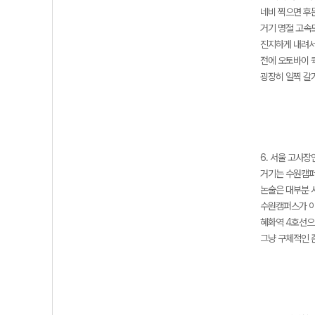
네비 찍으면 후
거기 명절 고속
진지하게 내려서
전에 오토바이 
굉장히 일찍 갈거
6. 서울 고사
거기는 수원캠
논술은 대부분 
수원캠퍼스가 아
혜화역 4호선
그냥 구체적인 