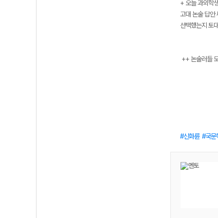
+ 오늘 과외학
고대 논술 답안
선택했는지 토대로
++ 논술러들 모두
신화륜
국문