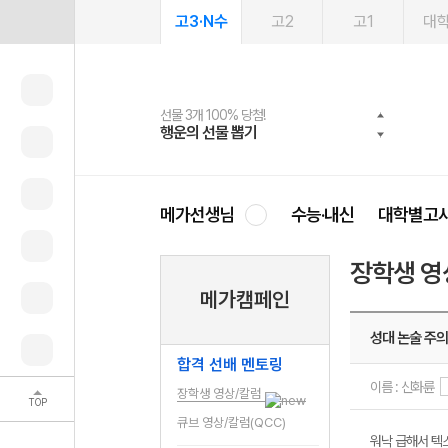
고3·N수
고2
고1
대
선물 3개 100% 당첨!
선물 100% 증정!
여름방학 스터디 캐시백
2027 러셀 단과
스마트러닝앱
메가패스
메가패스 수강생 무료혜택!
사회공헌 캠페인
행운의 선물 뽑기
메가스터디 X 올리브
메가런 썸머스쿨
강사 공개선발
설문 EVENT
3일 무료 체험권
메가클럽 멤버십
희망이룸 메가나눔
영
메가선생님
수능·내신
대학별고
장학생 영
메가캠페인
성대 논술 주
합격 선배 멘토링
이름 : 신화륜
장학생 영상/칼럼
TOP
큐브 영상/칼럼(QCC)
워낙 급해서 텍