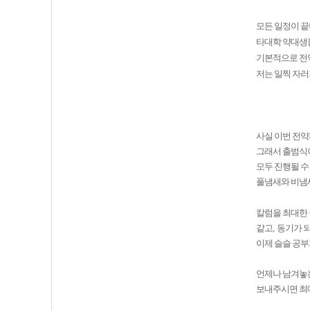
모든 일정이 
타대학 약대생
기본적으로 전
저는 일찍 자러
사실 이번 전약
그래서 출범식이
모두 진행될 수
풀냄새와 비냄새
칼럼을 최대한
같고
,
동기가 되
이제 슬슬 공부
언제나 남겨놓
보내주시면 최