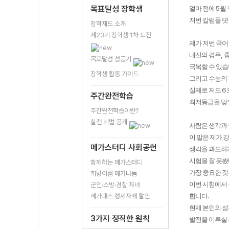
목표달성 장학생
5
얼마 전에
월
저번 칼럼들 
장학제도 소개
제23기 장학생 1차 도전
제가 저번 국어
,
내신의 경우
목표달성 성공기
극복할 수 있
장학생 활동 가이드
그리고 수능의
6
실제로 저도
주간완전학습
최저등급을 맞
주간완전학습이란?
실천 비법 공개
사람은 생각과
이 말은 제가 
메가스터디 사회공헌
생각을 과도하게
시험을 잘 못봤
함께하는 메가스터디
가장 중요한 
희망이룸 메가나눔
이번 시험에서
군인·소방·경찰 자녀
.
메가패스 형제자매 할인
합니다
현재 본인의 성
3가지 정직한 원칙
발전을 이루실 