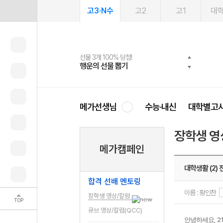
고3·N수
고2
고1
대
선물 3개 100% 당첨!
선물 100% 증정!
여름방학 스터디 캐시백
2027 러셀 단과
스마트러닝앱
메가패스
메가패스 수강생 무료혜택!
사회공헌 캠페인
행운의 선물 뽑기
메가스터디 X 올리브
메가런 썸머스쿨
강사 공개선발
설문 EVENT
3일 무료 체험권
메가클럽 멤버십
희망이룸 메가나눔
영
메가선생님
수능·내신
대학별고
장학생 영
메가캠페인
대학생활 (2)
합격 선배 멘토링
이름 : 황인찬
장학생 영상/칼럼
TOP
큐브 영상/칼럼(QCC)
, 2
안녕하세요