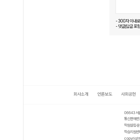
- 300자 이내
- 댓글(답글 포
회사소개
언론보도
사회공헌
06643 서
통신판매번호
학원설립·운
학습지원센터
copyrigh