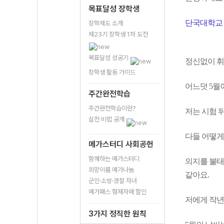
목표달성 장학생
단국대학교
장학제도 소개
제23기 장학생 1차 도전
목표달성 성공기
정신없이 휘
장학생 활동 가이드
어느덧 5월
주간완전학습
주간완전학습이란?
저는 시험 
실천 비법 공개
다들 어떻게
메가스터디 사회공헌
함께하는 메가스터디
의지를 불태
희망이룸 메가나눔
같아요.
군인·소방·경찰 자녀
메가패스 형제자매 할인
저에게 작년
3가지 정직한 원칙