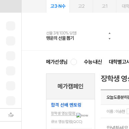
고3·N수
고2
고1
대
선물 3개 100% 당첨!
선물 100% 증정!
여름방학 스터디 캐시백
2027 러셀 단과
스마트러닝앱
메가패스
메가패스 수강생 무료혜택!
사회공헌 캠페인
행운의 선물 뽑기
메가스터디 X 올리브
메가런 썸머스쿨
강사 공개선발
설문 EVENT
3일 무료 체험권
메가클럽 멤버십
희망이룸 메가나눔
영
메가선생님
수능·내신
대학별고
장학생 영
메가캠페인
오늘도충분히
합격 선배 멘토링
이름 : 이송현
장학생 영상/칼럼
TOP
큐브 영상/칼럼(QCC)
안녕하세요 