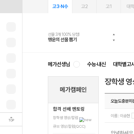
고3·N수
고2
고1
대
선물 3개 100% 당첨!
선물 100% 증정!
여름방학 스터디 캐시백
2027 러셀 단과
스마트러닝앱
메가패스
메가패스 수강생 무료혜택!
사회공헌 캠페인
행운의 선물 뽑기
메가스터디 X 올리브
메가런 썸머스쿨
강사 공개선발
설문 EVENT
3일 무료 체험권
메가클럽 멤버십
희망이룸 메가나눔
영
메가선생님
수능·내신
대학별고
장학생 영
메가캠페인
오늘도충분히
합격 선배 멘토링
이름 : 이송현
장학생 영상/칼럼
TOP
큐브 영상/칼럼(QCC)
안녕하세요 