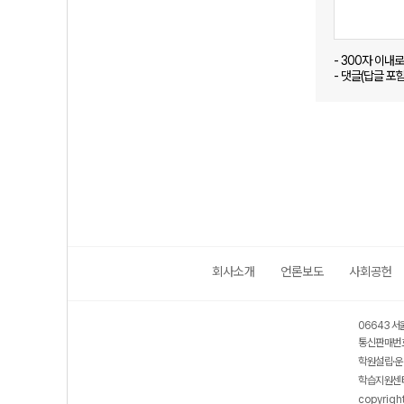
- 300자 이내
- 댓글(답글 포
회사소개
언론보도
사회공헌
06643 서
통신판매번호
학원설립·운
학습지원센터
copyrigh