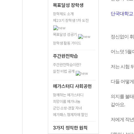
목표달성 장학생
단국대학교
장학제도 소개
제23기 장학생 1차 도전
목표달성 성공기
정신없이 휘
장학생 활동 가이드
어느덧 5월
주간완전학습
주간완전학습이란?
저는 시험 
실천 비법 공개
다들 어떻게
메가스터디 사회공헌
함께하는 메가스터디
의지를 불태
희망이룸 메가나눔
같아요.
군인·소방·경찰 자녀
메가패스 형제자매 할인
저에게 작년
3가지 정직한 원칙