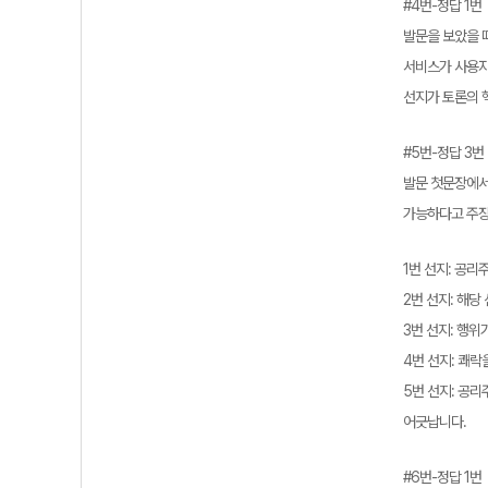
#4번-정답 1번
발문을 보았을 
서비스가 사용자
선지가 토론의 핵
#5번-정답 3번
발문 첫문장에서
가능하다고 주장
1번 선지: 공
2번 선지: 해
3번 선지: 행
4번 선지: 쾌
5번 선지: 공
어긋납니다.
#6번-정답 1번