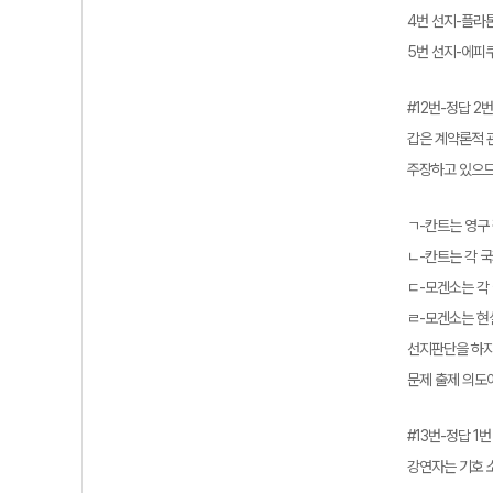
4번 선지-플라
5번 선지-에피
#12번-정답 2번
갑은 계약론적 
주장하고 있으므
ㄱ-칸트는 영구
ㄴ-칸트는 각 
ㄷ-모겐소는 각
ㄹ-모겐소는 현
선지판단을 하지
문제 출제 의도
#13번-정답 1번
강연자는 기호 