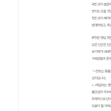
4번 선지-발문
방지도 있을 것
5번 선지-베카
반대하였고, 루
#15번-정답 3
갑은 인간은 인간
유기체'가 내재적
구성원들의 존속
ㄱ-칸트는 동물을
선지입니다.
ㄴ-테일러는 생명
불간섭의 의무에
주체적으로 단어
도움이 될 거에요