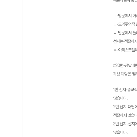
예술가들이 좋은
ㄱ-발문에서 아
ㄴ-도덕주의적 
ㄷ-발문에서 플
선지는 적절하지
ㄹ-아리스토텔레
#20번-정답 4
가상 대담은 엘
1번 선지-종교
않습니다.
2번 선지-대담
적절하지 않습니
3번 선지-선지
않습니다.