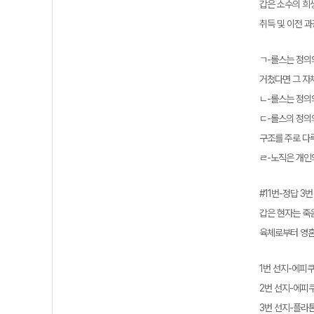
갑은 소수의 희
취득 및 이전 
ㄱ-롤스는 정의
거쳤다면 그 자
ㄴ-롤스는 정의의
ㄷ-롤스의 정의
구조를 주로 다루
ㄹ-노직은 개인
#11번-정답 3번
갑은 현자는 죽
육체로부터 영혼
1번 선지-에피
2번 선지-에피
3번 선지-플라