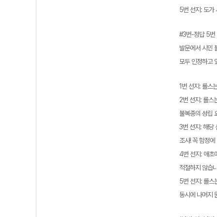
5번 선지: 도가
#3번-정답 5번
발문에서 시민 
모두 인정하고 
1번 선지: 롤스
2번 선지: 롤
불복종의 성립 
3번 선지: 해당
조사! 꼭 함정
4번 선지: 애
적절하지 않습니
5번 선지: 롤스
동시에 나머지 원