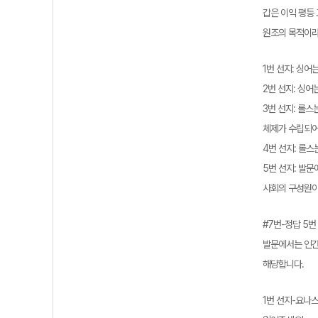
갑은 이익 평등
원조의 목적이라
1번 선지: 싱
2번 선지: 싱
3번 선지: 롤
체제가 수립되어
4번 선지: 롤
5번 선지: 발
사회의 구성원이
#7번-정답 5번
발문에서는 인간
해당합니다.
1번 선지-요나스