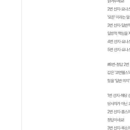
읽어주세요!
2번 선지-요나스
'모든' 이라는 
3번 선지-일반적
일방적 책임을 
4번 선지-요나
5번 선지-요나
#8번-정답 2번
갑은 '코먼웰스
힘을 '일반 의지
1번 선지-해당
당사자가 아닌 
2번 선지-홉스
정답이네요!
3번 선지-루소