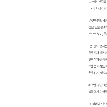
ㄷ-해당 선지를
ㄹ-세 사상가의
#16번-정답 4
갑은 인을 강조
것으로 보아, 플
1번 선지-맹자
2번 선지-맹자
3번 선지-플라
4번 선지-발문
5번 선지-맹자
#17번-정답 3
발문에서 이상적
ㄱ-하버마스는 