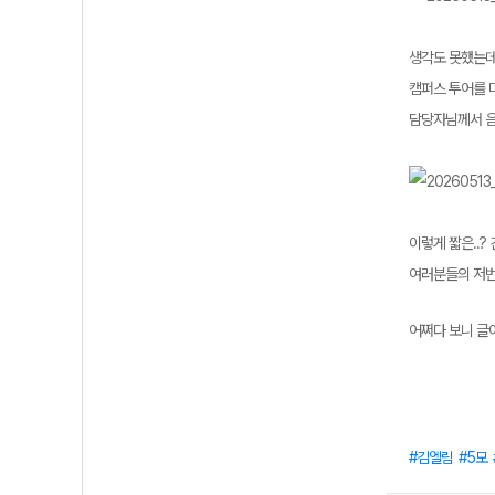
생각도 못했는데
캠퍼스 투어를 
담당자님께서 음
이렇게 짧은..?
여러분들의 저번
어쩌다 보니 글
김엘림
5모