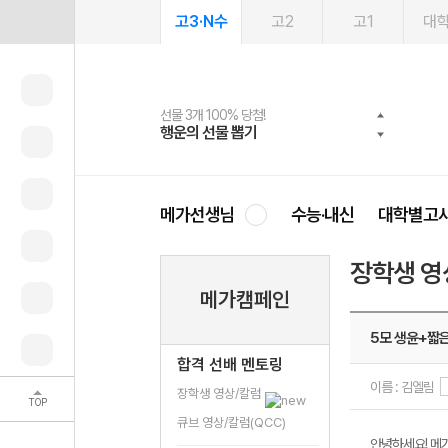
고3·N수
고2
고1
대
선물 3개 100% 당첨!
선물 100% 증정!
여름방학 스터디 캐시백
2027 러셀 단과
스마트러닝앱
메가패스
메가패스 수강생 무료혜택!
사회공헌 캠페인
행운의 선물 뽑기
메가스터디 X 올리브
메가런 썸머스쿨
강사 공개선발
설문 EVENT
3일 무료 체험권
메가클럽 멤버십
희망이룸 메가나눔
영
메가선생님
수능·내신
대학별고
장학생 영
메가캠페인
5모 생윤+짧
합격 선배 멘토링
이름 : 김엘림
장학생 영상/칼럼
TOP
큐브 영상/칼럼(QCC)
안녕하세요! 메