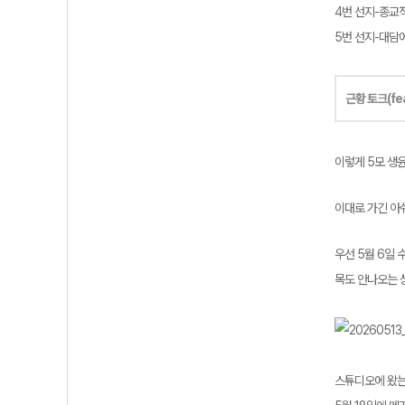
4번 선지-종교
5번 선지-대담
근황 토크(fe
이렇게 5모 생
이대로 가긴 아
우선 5월 6일 
목도 안나오는 
스튜디오에 왔는