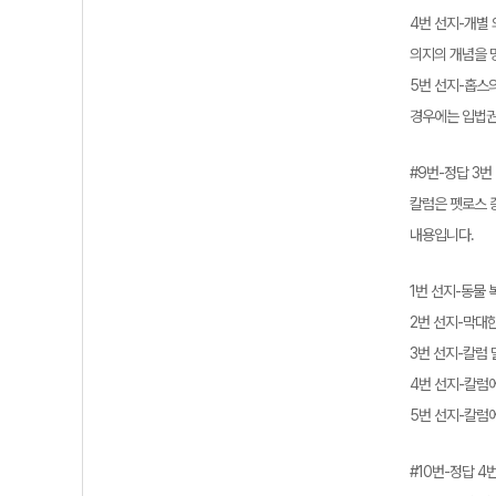
4번 선지-개별 
의지의 개념을 
5번 선지-홉스
경우에는 입법권
#9번-정답 3번
칼럼은 펫로스 
내용입니다.
1번 선지-동물
2번 선지-막대한
3번 선지-칼럼
4번 선지-칼럼
5번 선지-칼럼
#10번-정답 4