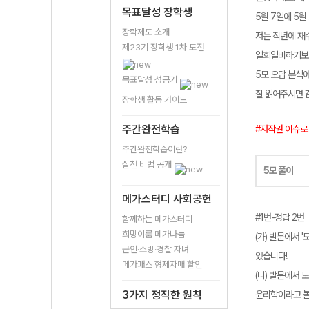
목표달성 장학생
5월 7일에 5월
장학제도 소개
저는 작년에 재
제23기 장학생 1차 도전
일희일비하기보다
5모 오답 분석
목표달성 성공기
잘 읽어주시면 
장학생 활동 가이드
주간완전학습
#저작권 이슈로
주간완전학습이란?
실천 비법 공개
5모 풀이
메가스터디 사회공헌
#1번-정답 2번
함께하는 메가스터디
희망이룸 메가나눔
(가) 발문에서 
군인·소방·경찰 자녀
있습니다!
메가패스 형제자매 할인
(나) 발문에서 
3가지 정직한 원칙
윤리학이라고 볼