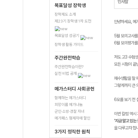
인사말
목표달성 장학생
장학제도 소개
제23기 장학생 1차 도전
안녕하세요, 메
목표달성 성공기
5월 모의고사를
6월 모의평가를 
장학생 활동 가이드
저도 고3 수험
주간완전학습
모든 시험이 끝
주간완전학습이란?
실천 비법 공개
재수생활을 할 
그렇게까지 큰 
메가스터디 사회공헌
함께하는 메가스터디
6모를 보기 전
희망이룸 메가나눔
군인·소방·경찰 자녀
이번 칼럼 역시
메가패스 형제자매 할인
‘지금 알고 있는
을 다루고자 합
3가지 정직한 원칙