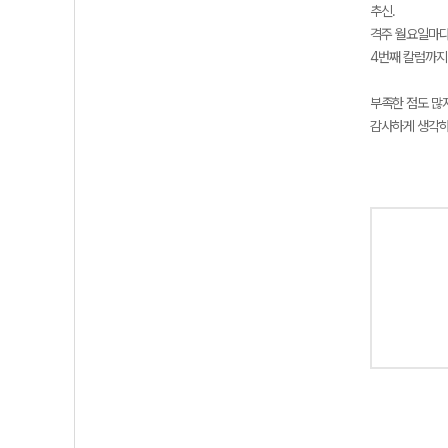
추신.
격주 월요일마다
4번째 칼럼까지
부족한 점도 많
감사하게 생각하