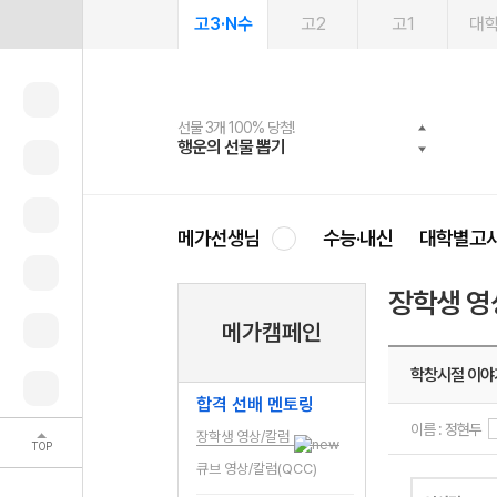
고3·N수
고2
고1
대
선물 3개 100% 당첨!
선물 100% 증정!
여름방학 스터디 캐시백
2027 러셀 단과
스마트러닝앱
메가패스
메가패스 수강생 무료혜택!
사회공헌 캠페인
행운의 선물 뽑기
메가스터디 X 올리브
메가런 썸머스쿨
강사 공개선발
설문 EVENT
3일 무료 체험권
메가클럽 멤버십
희망이룸 메가나눔
영
메가선생님
수능·내신
대학별고
장학생 영
메가캠페인
학창시절 이야기
합격 선배 멘토링
이름 : 정현두
장학생 영상/칼럼
TOP
큐브 영상/칼럼(QCC)