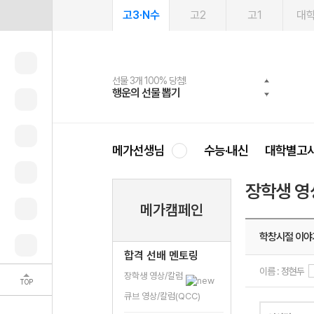
고3·N수
고2
고1
대
선물 3개 100% 당첨!
선물 100% 증정!
2027 러셀 단과
스마트러닝앱
메가패스
메가패스 수강생 무료혜택!
사회공헌 캠페인
행운의 선물 뽑기
메가스터디 X 올리브
강사 공개선발
설문 EVENT
3일 무료 체험권
메가클럽 멤버십
희망이룸 메가나눔
영
메가선생님
수능·내신
대학별고
장학생 영
메가캠페인
학창시절 이야기
합격 선배 멘토링
이름 : 정현두
장학생 영상/칼럼
TOP
큐브 영상/칼럼(QCC)