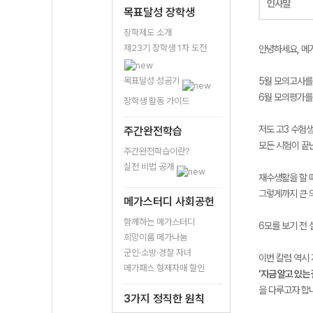
인사말
목표달성 장학생
장학제도 소개
제23기 장학생 1차 도전
안녕하세요, 메
목표달성 성공기
5월 모의고사를
6월 모의평가를 
장학생 활동 가이드
저도 고3 수험
주간완전학습
모든 시험이 끝
주간완전학습이란?
실천 비법 공개
재수생활을 할 
그렇게까지 큰 
메가스터디 사회공헌
함께하는 메가스터디
6모를 보기 전
희망이룸 메가나눔
군인·소방·경찰 자녀
이번 칼럼 역시
메가패스 형제자매 할인
‘지금 알고 있는
을 다루고자 합
3가지 정직한 원칙