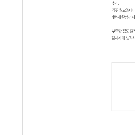
추신.
격주 월요일마다
4번째 칼럼까지
부족한 점도 많
감사하게 생각하