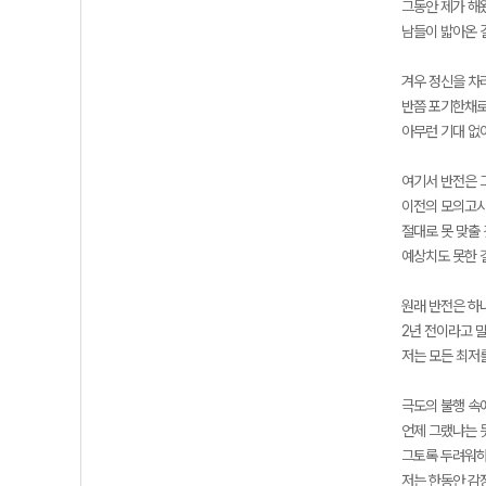
그동안 제가 해
남들이 밟아온 
겨우 정신을 차
반쯤 포기한채로
아무런 기대 없
여기서 반전은 
이전의 모의고사
절대로 못 맞출
예상치도 못한 
원래 반전은 하
2년 전이라고 
저는 모든 최저
극도의 불행 속
언제 그랬냐는 
그토록 두려워하
저는 한동안 감