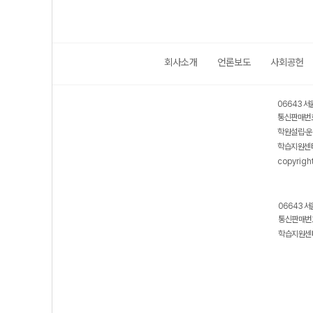
회사소개
언론보도
사회공헌
06643 서
통신판매번호
학원설립·운
학습지원센터
copyrigh
06643 서
통신판매번호
학습지원센터