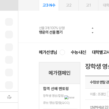
고3·N수
고2
고1
대
선물 3개 100% 당첨!
선물 100% 증정!
여름방학 스터디 캐시백
2027 러셀 단과
스마트러닝앱
메가패스
메가패스 수강생 무료혜택!
사회공헌 캠페인
행운의 선물 뽑기
메가스터디 X 올리브
메가런 썸머스쿨
강사 공개선발
설문 EVENT
3일 무료 체험권
메가클럽 멤버십
희망이룸 메가나눔
영
메가선생님
수능·내신
대학별고
장학생 영
메가캠페인
수험생 멘탈 
합격 선배 멘토링
이름 : 조경진
장학생 영상/칼럼
TOP
큐브 영상/칼럼(QCC)
안녕하세요! 2