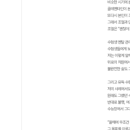
비슷한 시기에 
클레멘타인이 본
또다시 본인이 
그래서 조엘과 
조엘은 ”괜찮아
수험생 멘탈 관리
수험생들에게 보
저는 이렇게 말해
위로의 차원에서
불완전한 삶도 
그리고 유독 수
저의 사례에서도
원래도 그랬던 
반대로 불행, 
수능장에서 그다
”올해에 무조건 
그 목표를 이루