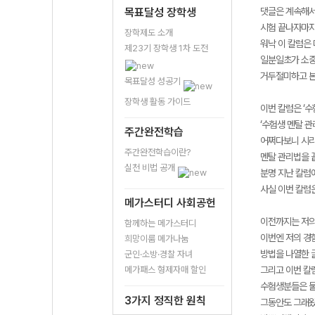
목표달성 장학생
댓글은 계속해서
시험 끝나자마자
장학제도 소개
워낙 이 칼럼은 
제23기 장학생 1차 도전
일분일초가 소중
거두절미하고 본
목표달성 성공기
장학생 활동 가이드
이번 칼럼은 ‘수
‘수험생 멘탈 관
주간완전학습
어쩌다보니 시리
주간완전학습이란?
멘탈 관리법을 
실천 비법 공개
분명 지난 칼럼
사실 이번 칼럼
메가스터디 사회공헌
이전까지는 저의
함께하는 메가스터디
이번엔 저의 경
희망이룸 메가나눔
방법을 나열한 
군인·소방·경찰 자녀
메가패스 형제자매 할인
그리고 이번 칼
수험생분들은 물
3가지 정직한 원칙
그동안도 그래왔