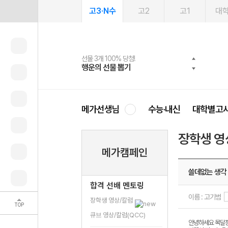
고3·N수
고2
고1
대
선물 3개 100% 당첨!
선물 100% 증정!
여름방학 스터디 캐시백
2027 러셀 단과
스마트러닝앱
메가패스
메가패스 수강생 무료혜택!
사회공헌 캠페인
행운의 선물 뽑기
메가스터디 X 올리브
메가런 썸머스쿨
강사 공개선발
설문 EVENT
3일 무료 체험권
메가클럽 멤버십
희망이룸 메가나눔
영
메가선생님
수능·내신
대학별고
장학생 영
메가캠페인
쓸데없는 생각
합격 선배 멘토링
이름 : 고기범
장학생 영상/칼럼
TOP
큐브 영상/칼럼(QCC)
안녕하세요 목달장