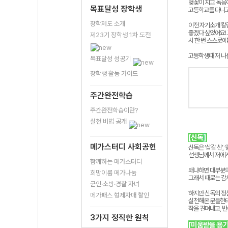
벚꽃이 지고 녹음이
목표달성 장학생
고등학교를 다니고
장학제도 소개
이전
자기소개
칼
좋겠다
싶었어요
!
제23기 장학생 1차 도전
시
한
번
스스로에
고등학생때 저 나
목표달성 성공기
장학생 활동 가이드
주간완전학습
주간완전학습이란?
실천 비법 공개
[신독
]
메가스터디 사회공헌
신독은 ‘삼갈 신’
선생님께서 저에게
함께하는 메가스터디
왜냐하면 대부분의
희망이룸 메가나눔
그래서 때로는 감
군인·소방·경찰 자녀
하지만
신독의
정
메가패스 형제자매 할인
실천해온
분들한
작을
견뎌내고
,
반
3가지 정직한 원칙
[미움받을 용