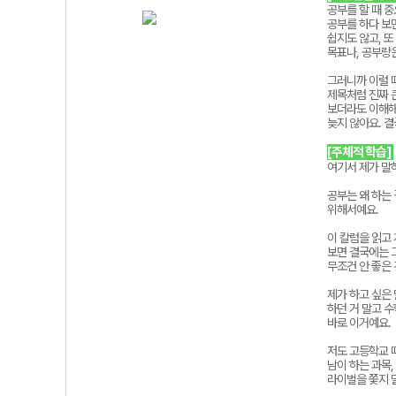
공부를 할 때 중
공부를 하다 보
쉽지도 않고, 
목표나, 공부량은
그러니까 이럴 때
제목처럼 진짜 
보더라도 이해해
늦지 않아요. 
[주체적 학습
]
여기서 제가 말하
공부는 왜 하는
위해서예요.
이 칼럼을 읽고
보면 결국에는 그
무조건 안 좋은
제가 하고 싶은
하던 거 말고 수
바로 이거예요.
저도 고등학교 
남이 하는 과목,
라이벌을 쫓지 