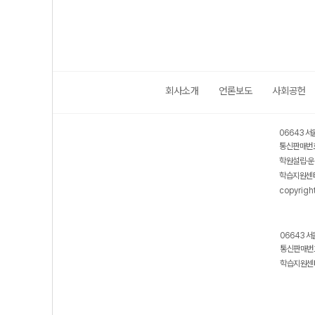
회사소개
언론보도
사회공헌
06643 서
통신판매번호
학원설립·운
학습지원센터
copyrigh
06643 서
통신판매번호
학습지원센터