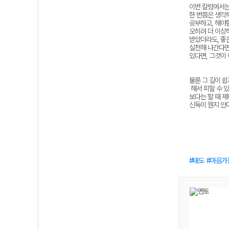
이번 칼럼에서는
한 번쯤은 생각
공부하고, 해야할
오히려 더 이상하
받았더라도, 좋
실천해 나간다면
있다면, 그것이
물론
그
길이
쉽
해서
피할
수
있
보다는
할
때
제
신독이
뭔지
안
태도
마음가