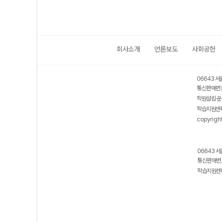
회사소개
언론보도
사회공헌
06643 서
통신판매번호
학원설립·운
학습지원센터
copyrigh
06643 서
통신판매번호
학습지원센터