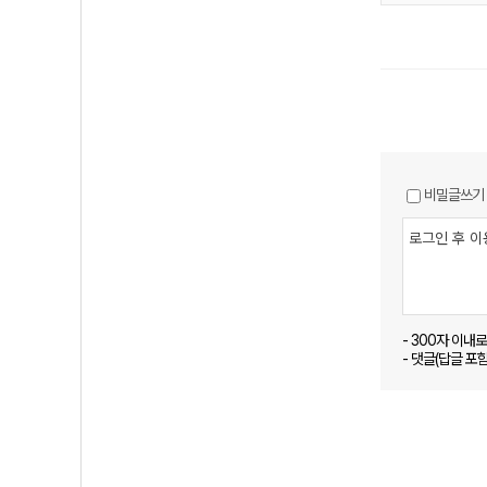
비밀글쓰기
- 300자 이내
- 댓글(답글 포