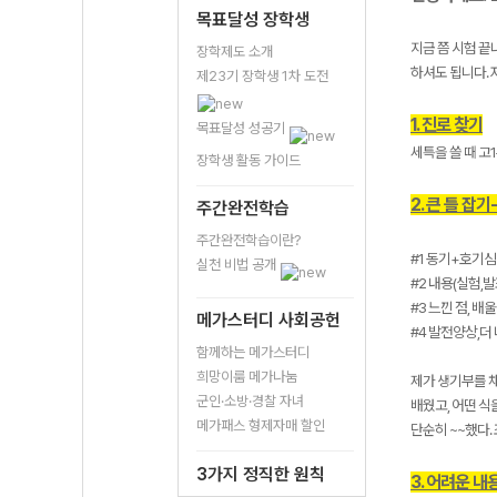
목표달성 장학생
지금 쯤 시험 끝
장학제도 소개
하셔도 됩니다. 
제23기 장학생 1차 도전
1. 진로 찾기
목표달성 성공기
세특을 쓸 때 고
장학생 활동 가이드
2. 큰 틀 잡
주간완전학습
주간완전학습이란?
#1 동기+호기
실천 비법 공개
#2 내용(실험,발
#3 느낀 점, 배울
메가스터디 사회공헌
#4 발전양상,더
함께하는 메가스터디
희망이룸 메가나눔
제가 생기부를 채
군인·소방·경찰 자녀
배웠고, 어떤 식
메가패스 형제자매 할인
단순히 ~~했다.
3가지 정직한 원칙
3. 어려운 