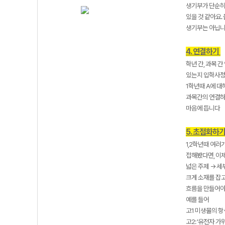
생기부가 단순히 
있을 것 같아요.
생기부는 아닙니다
4. 연결하기
학년 간, 과목 
있는지 입학사정
1학년때 A에 대
과목간의 연결하면
마음에 듭니다
5. 초점화하
1,2학년때 여러
접해봤다면, 이
넓은 주제 → 세
크게 소재를 잡
흐름을 만들어야
예를 들어
고1 미생물의 항
고2: '유전자 가