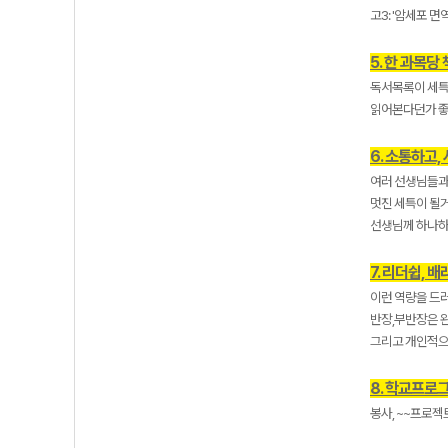
고3: '암세포 면
5. 한 과목당
독서목록이 세특에
읽어본다던가 좋
6. 소통하고,
여러 선생님들과
멋진 세특이 될
선생님께 하나하
7. 리더쉽, 
이런 역량을 드
반장,부반장은 완
그리고 개인적으
8. 학교프로
봉사, ~~프로젝