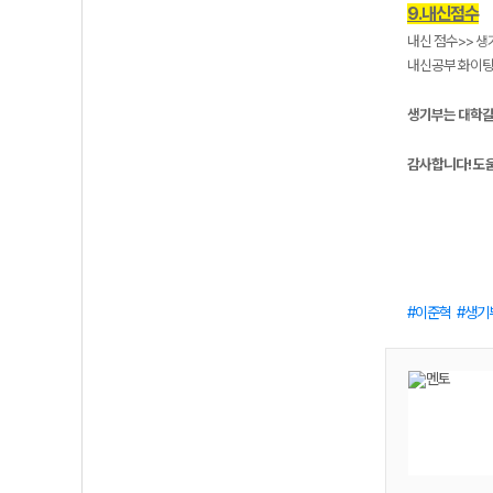
9.내신점수
내신 점수>> 생
내신공부 화이
생기부는 대학갈 
감사합니다! 도
이준혁
생기