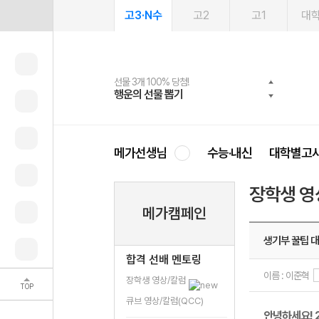
고3·N수
고2
고1
대
선물 3개 100% 당첨!
선물 100% 증정!
2027 러셀 단과
스마트러닝앱
메가패스
메가패스 수강생 무료혜택!
사회공헌 캠페인
행운의 선물 뽑기
메가스터디 X 올리브
강사 공개선발
설문 EVENT
3일 무료 체험권
메가클럽 멤버십
희망이룸 메가나눔
영
메가선생님
수능·내신
대학별고
장학생 영
메가캠페인
생기부 꿀팁 
합격 선배 멘토링
이름 : 이준혁
장학생 영상/칼럼
TOP
큐브 영상/칼럼(QCC)
안녕하세요! 