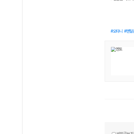
오타니
멘탈
비밀글쓰기