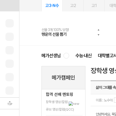
고3·N수
고2
고1
대
선물 3개 100% 당첨!
선물 100% 증정!
여름방학 스터디 캐시백
2027 러셀 단과
스마트러닝앱
메가패스
메가패스 수강생 무료혜택!
사회공헌 캠페인
행운의 선물 뽑기
메가스터디 X 올리브
메가런 썸머스쿨
강사 공개선발
설문 EVENT
3일 무료 체험권
메가클럽 멤버십
희망이룸 메가나눔
영
메가선생님
수능·내신
대학별고
장학생 영
메가캠페인
삶이 그대를 
합격 선배 멘토링
이름 : 노수아
장학생 영상/칼럼
TOP
큐브 영상/칼럼(QCC)
안녕하세요. 목