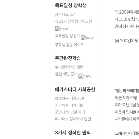
목표달성 장학생
막 200일이 
장학제도 소개
하고, 또 두렵기
제23기 장학생 1차 도전
중에 잠시 쉰다
목표달성 성공기
(꼭 200일에
장학생 활동 가이드
주간완전학습
주간완전학습이란?
실천 비법 공개
메가스터디 사회공헌
'행운의 쓰레기를
최근 제가 가장 
함께하는 메가스터디
아마 지난 3달
희망이룸 메가나눔
이웃이 인사를 
군인·소방·경찰 자녀
메가패스 형제자매 할인
사람들에게 짜증
3가지 정직한 원칙
그래서인지 ‘행