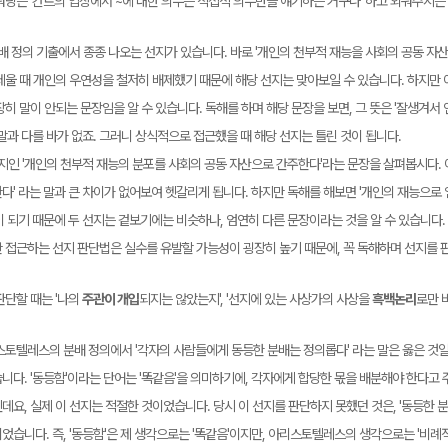
워딩은 '칸트의 입장에서 ~에 대한 의무는 직접적 의무만을 얘기하는 거구나' 하고 외워주시는
배 정의 기출에서 종종 나오는 선지가 있습니다. 바로 '개인의 천부적 재능을 사회의 공동 자
세울 때 개인의 우연성을 철저히 배제했기 때문에 해당 선지는 맞아보일 수 있습니다. 하지만 
히 말이 안되는 문장임을 알 수 있습니다. 독해를 하며 해당 문장을 보면, 그 뜻은 '잘생겨
말과 다를 바가 없죠. 그러니 상식적으로 접근했을 때 해당 선지는 틀린 것이 됩니다.
선지인 '개인의 천부적 재능의 분포를 사회의 공동 자산으로 간주한다'라는 문장을 살펴봅시다. 
다' 라는 말과 큰 차이가 없어보여 헷갈리게 됩니다. 하지만 독해를 해보면 '개인의 재능으로
이 되기 때문에 두 선지는 겉보기에는 비슷하나, 엄연히 다른 문장이라는 것을 알 수 있습니다.
 접근하는 선지 판단법은 실수를 유발할 가능성이 굉장히 높기 때문에, 꼭 독해하며 선지를 
판단할 때는 '나의
주관이 개입
되지는 않았는지', '선지에 있는 사상가의 사상을
흑백논리
로만 
스토텔레스의 분배 정의에서 '각자의 사람들에게 동등한 분배는 정의롭다' 라는 말은 옳은 것일
니다. '동등함'이라는 단어는 '똑같음'을 의미하기에, 각자에게 합당한 몫을 배분해야 한다
데요, 실제 이 선지는 적절한 것이었습니다. 당시 이 선지를 판단하지 못했던 것은, '동등한
습니다. 즉, '동등함'은 제 생각으로는 '똑같음'이지만, 아리스토텔레스의 생각으로는 '비례