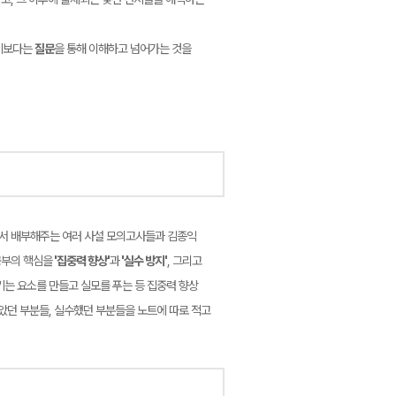
기기보다는
질문
을 통해 이해하고 넘어가는 것을
에서 배부해주는 여러 사설 모의고사들과 김종익
공부의 핵심을
'집중력 향상'
과
'실수 방지'
, 그리고
키는 요소를 만들고 실모를 푸는 등 집중력 향상
았던 부분들, 실수했던 부분들을 노트에 따로 적고