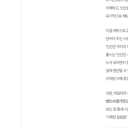
위 사진에서 저
이해하고, 인간
유기적으로 해당
이걸 바탕으로 2
단어가 주는 뉘
'인간은 무지의
롤스는 '인간은 
누가 유리한지 
않게 판단할 수
이처럼 이해 중
다만, 테일러의
반드시 암기
했습
보는 등 틈새 
'기특한 잘잘잘'