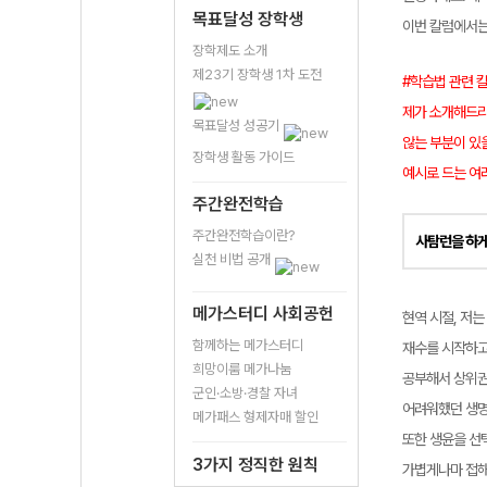
목표달성 장학생
이번 칼럼에서
장학제도 소개
제23기 장학생 1차 도전
#학습법 관련 
제가 소개해드리
목표달성 성공기
않는 부분이 있
장학생 활동 가이드
예시로 드는 여
주간완전학습
주간완전학습이란?
사탐런을 하게
실천 비법 공개
메가스터디 사회공헌
현역 시절, 저는
함께하는 메가스터디
재수를 시작하고
희망이룸 메가나눔
공부해서 상위권
군인·소방·경찰 자녀
어려워했던 생명
메가패스 형제자매 할인
또한 생윤을 선
3가지 정직한 원칙
가볍게나마 접해