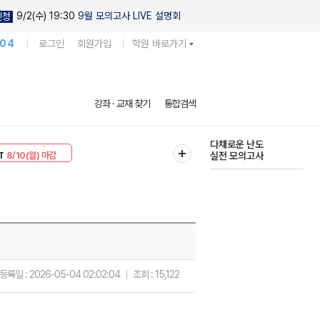
9/2(수) 19:30
9월 모의고사 LIVE 설명회
신청
104
로그인
회원가입
학원 바로가기
현우진의
강좌 · 교재 찾기
통합검색
킬링캠프 시즌1
30
8/10(월) 마감
다채로운 난도
T
8/10(월) 마감
실전 모의고사
등록일 :
2026-05-04 02:02:04
조회 :
15,122