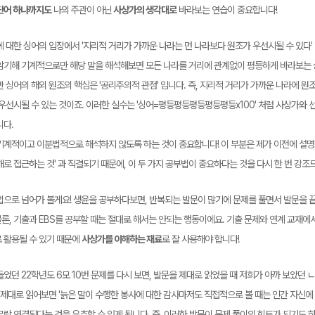
단어 하나까지도
나의 주관이 아닌
사상가의 생각대로
바라보는 연습이 중요합니다!
 대한 싱어의 입장에서 '지리적 거리가 가까운 나라는 먼 나라보다 원조가 우선시될 수 있다' 
암기해 기계적으로만 해당 말을 해석해보면 모든 나라를 거리에 관계없이 평등하게 바라보는 싱
 싱어의 해외 원조의 핵심은 '공리주의적 관점' 입니다. 즉, 지리적 거리가 가까운 나라에 
 우선시될 수 있는 것이죠. 이러한 실수는 '싱어=평등평등평등평등평등x100' 처럼 사상가와
니다.
기계적이고 이분법적으로 해석하지 않도록 하는 것이 중요합니다! 이 부분은 제가 이전에 설명드
해로 접근하는 것' 과 직결되기 때문에, 이 두 가지 공부법이 중요하다는 것을 다시 한 번 강
법으로 넘어가 볼게요! 생윤을 공부하다보면, 반복되는 발문이 많기에 문제를 풀면서 발문을 끝
론, 기출과 EBS를 공부할 때는 절대로 해서는 안되는 행동이에요. 기출 문제와 연계 교재에
 활용될 수 있기 때문에
사상가를 이해하는 재료
로 잘 사용해야 합니다!
었던 22학년도 6모 10번 문제를 다시 보면, 발문을 제대로 읽었을 때 저희가 아까 보았던 ㄴ
 제대로 읽어보면 '늙은 말이 수행한 봉사에 대한 감사마저도 직접적으로 볼 때는 인간 자신에 대
무랑 연결된다는 것을 유추할 수 있게 됩니다. 즉, 이러한 발문이 문제 풀이의 힌트가 되기도 