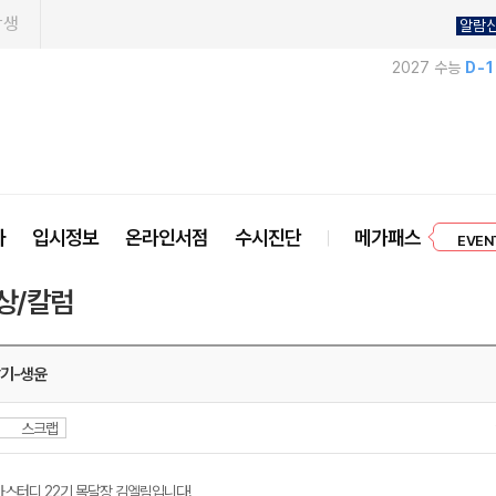
학생
알람
2027 수능
D-
프리미엄 
사
입시정보
온라인서점
수시진단
메가패스
EVEN
상/칼럼
장기-생윤
스크랩
가스터디 22기 목달장 김엘림입니다!