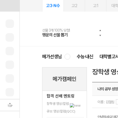
고3·N수
고2
고1
대
선물 3개 100% 당첨!
선물 100% 증정!
여름방학 스터디 캐시백
2027 러셀 단과
스마트러닝앱
메가패스
메가패스 수강생 무료혜택!
사회공헌 캠페인
행운의 선물 뽑기
메가스터디 X 올리브
메가런 썸머스쿨
강사 공개선발
설문 EVENT
3일 무료 체험권
메가클럽 멤버십
희망이룸 메가나눔
영
메가선생님
수능·내신
대학별고
장학생 영
메가캠페인
나의 공부 성
합격 선배 멘토링
이름 : 김엘림
장학생 영상/칼럼
TOP
큐브 영상/칼럼(QCC)
안녕하세요! 메