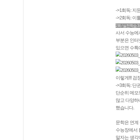
->1회독: 지
->2회독: 
2회 / 실전학습 
사서 수능에
부분은 인터
있으면 수특에
이렇게!!! 
-
>3회독: 단
단순히 메모와
많고 다양하네
했습니다.
문학은 연계 
수능장에서 
말자는 생각이