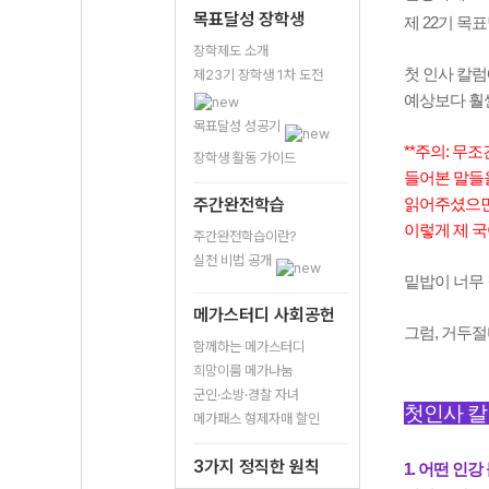
목표달성 장학생
제 22기 
장학제도 소개
첫 인사 칼럼
제23기 장학생 1차 도전
예상보다 훨
목표달성 성공기
**주의: 무
장학생 활동 가이드
들어본 말들을
주간완전학습
읽어주셨으면!
이렇게 제 
주간완전학습이란?
실천 비법 공개
밑밥이 너무 길
메가스터디 사회공헌
그럼, 거두절
함께하는 메가스터디
희망이룸 메가나눔
군인·소방·경찰 자녀
첫인사 칼
메가패스 형제자매 할인
3가지 정직한 원칙
1. 어떤 인