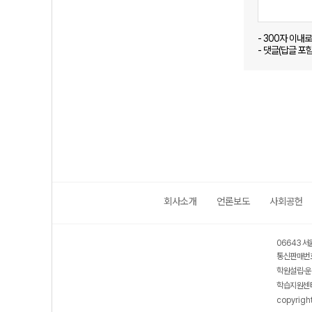
- 300자 이내
- 댓글(답글 포
회사소개
언론보도
사회공헌
06643 서
통신판매번호
학원설립·운
학습지원센터
copyrigh