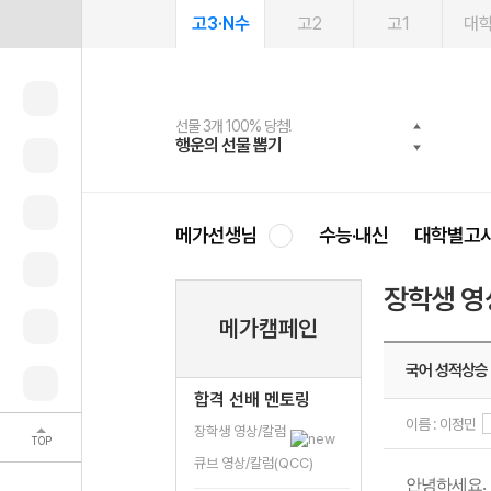
고3·N수
고2
고1
대
선물 3개 100% 당첨!
선물 100% 증정!
여름방학 스터디 캐시백
2027 러셀 단과
스마트러닝앱
메가패스
메가패스 수강생 무료혜택!
사회공헌 캠페인
행운의 선물 뽑기
메가스터디 X 올리브
메가런 썸머스쿨
강사 공개선발
설문 EVENT
3일 무료 체험권
메가클럽 멤버십
희망이룸 메가나눔
영
메가선생님
수능·내신
대학별고
장학생 영
메가캠페인
국어 성적상승
합격 선배 멘토링
이름 : 이정민
장학생 영상/칼럼
TOP
큐브 영상/칼럼(QCC)
안녕하세요.