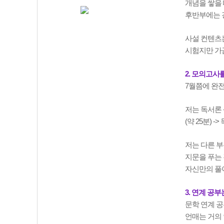
개념을 쌓을 때
후반부에는 강
사설 컨텐츠는
시험지만 가끔
2. 모의고사
7월쯤에 완
저는 독서론 -
(약 25분) 
저는 다른 부
지문을 푸는 
자신만의 풀
3. 연계 공
문학 연계 공
언매는 거의 