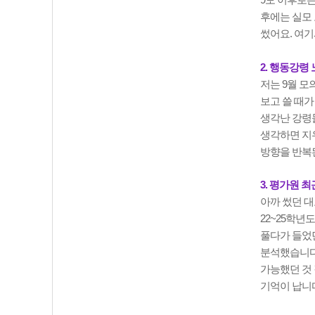
9모 이후로는
후에는 실모 
썼어요. 여
2. 행동강령
저는 9월 
보고 쓸 때가
생각난 강령들
생각하면 지
방향을 반복
3. 평가원 최
아까 썼던 대
22~25학년
풀다가 들었
분석했습니다
가능했던 것 
기억이 납니