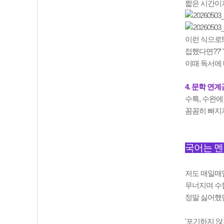
짧은 시간이지
이런 식으로
접했다면??'
이때 독서에 
4. 문학 연
수특, 수완
꼼꼼히 빠지지
국어는 
저도 매일매일
무너지며 수험
정말 싫어했
'포기하지 않