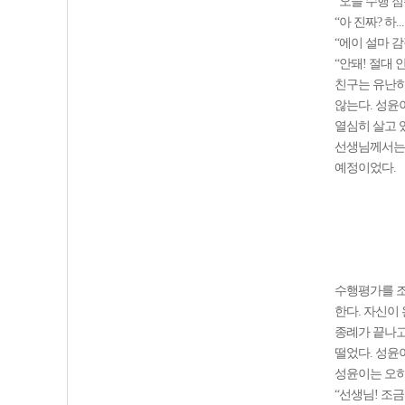
“오늘 수행 점
“아 진짜? 하.
“에이 설마 
“안돼! 절대 안
친구는 유난히
않는다. 성윤
열심히 살고 
선생님께서는 
예정이었다.
수행평가를 조
한다. 자신이
종례가 끝나고
떨었다. 성윤
성윤이는 오히
“선생님! 조