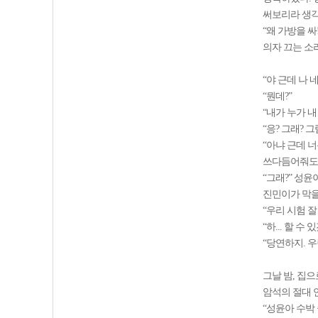
써보리라 생각
“왜 가방을 싸
의자 끄는 소
“야 근데 나 
“뭔데?”
“내가 누가 
“응? 그래? 
“아냐 근데 
쓰다듬어줘도 
“그래?” 성
진민이가 막을
“우리 시험 잘
“하... 할 수 
“당연하지. 우
그날 밤, 집
암석의 절대 연
“성윤아 수박 