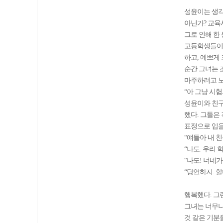
성윤이는 생각
아닌가? 교육
그로 인해 한
고등학생들이 
하고, 예쁘게
순간 그녀는 
마주하려고 
“아 그냥 시험
성윤이와 친구
했다. 그들은
표정으로 입을
“얘들아 내 
“나도. 우리
“나도! 너네
“당연하지. 
행복했다. 그
그녀는 너무나
것 같은 기분