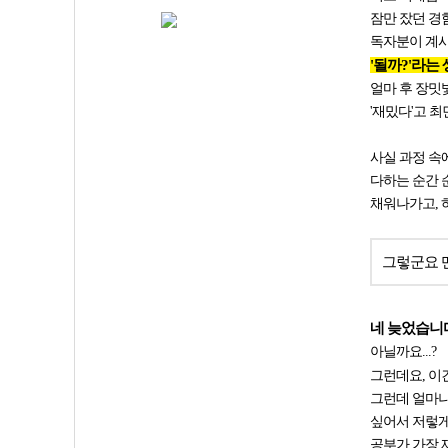
잠만 잤던 경
독자분이 계시
'될까?'라는
얼마 후 장밋
'재밌다'고 
사실 과정 속
다하는 순간 
채워나가고, 
그렇군요 멘
네 늦었습니
아닐까요...?
그런데요, 이
그런데 얼마나
싶어서 저렇게
공부가 가장 