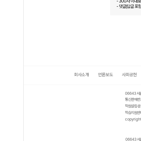
- 300자 이내
- 댓글(답글 포
회사소개
언론보도
사회공헌
06643 서
통신판매번호
학원설립·운
학습지원센터
copyrigh
06643 서