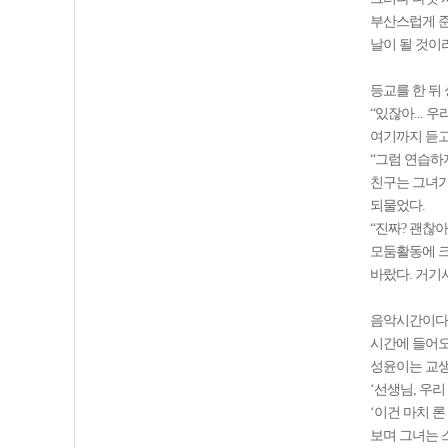
부산스럽게 준
날이 될 것이
등교를 한 뒤
“있잖아... 우
여기까지 듣고
“그럼 연습하지
친구는 그녀가
되물었다.
“진짜? 괜찮아
모둠활동에 크
바랐다. 거기
음악시간이다.
시간에 들어오
성윤이는 교
‘선생님, 우
‘이건 마치 
보며 그녀는 