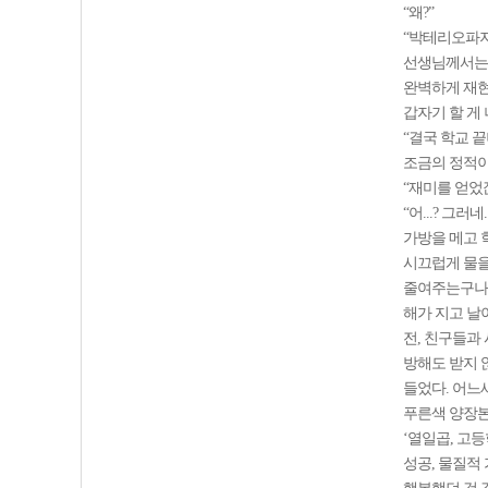
“왜?”
“박테리오파지
선생님께서는 
완벽하게 재현
갑자기 할 게
“결국 학교 끝
조금의 정적이
“재미를 얻었
“어...? 그러네..
가방을 메고 
시끄럽게 물을
줄여주는구나
해가 지고 날
전, 친구들과
방해도 받지 
들었다. 어느
푸른색 양장본
‘열일곱, 고
성공, 물질적