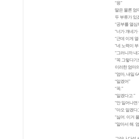
“응”
딸은 물론 엄
두 부류가 있
“공부를 열심
“너가 걔네가
“근데 이게 열
“네 노력이 부
“그러니까 내
“꼭 그렇다기
이러한 엄마의
“엄마, 내일 6
“알겠어”
“꼭.”
“알겠다고.”
“안 일어나면 
“아오 알겠다고
“싫어. 이거 풀
“알아서 해. 엄
그러나 다섯 