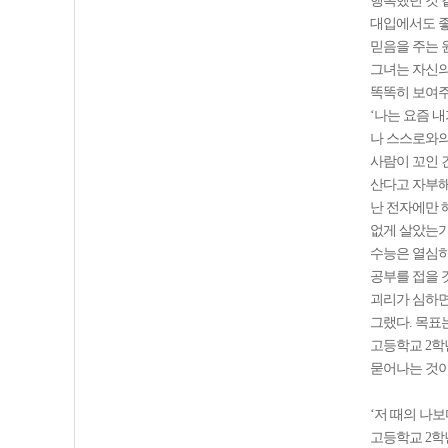
행복했던 것 
대입에서도 좋
믿음을 주는 
그녀는 자신의
똑똑히 보여주
‘나는 요즘 
나 스스로와의
사람이 꼬인 
산다고 자부해
난 전자에만 
없게 살았는가?
수능은 열심히
공부를 접을 
괴리가 심하면
그랬다. 목표
고등학교 2학
묻어나는 것이
‘저 때의 나보
고등학교 2학