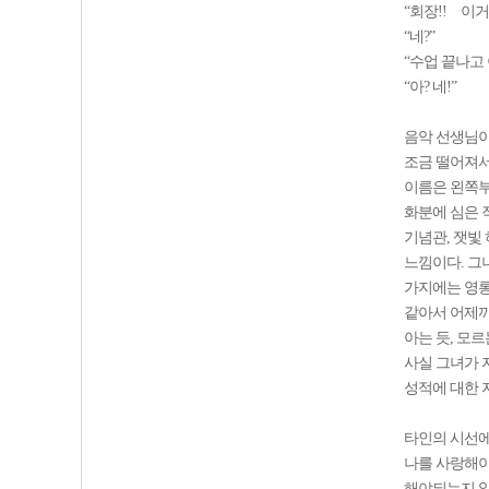
“회장!! 이거
“네?”
“수업 끝나고
“아? 네!”
음악 선생님이
조금 떨어져서
이름은 왼쪽부
화분에 심은 작
기념관, 잿빛
느낌이다. 그
가지에는 영롱
같아서 어제까
아는 듯, 모
사실 그녀가 
성적에 대한 
타인의 시선에
나를 사랑해야
해야되는지 알