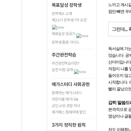
목표달성 장학생
느끼고 계시길
점만 빼면 우
장학제도 소개
제23기 장학생 1차 도전
그런데,,,
목표달성 성공기
장학생 활동 가이드
독서실에 가는
주간완전학습
앉습니다. 공부
산더미입니다.
주간완전학습이란?
걱정이 나를 
실천 비법 공개
들어오지 않고
시작합니다. 
메가스터디 사회공헌
빨리 끝났으면
함께하는 메가스터디
희망이룸 메가나눔
감히 말씀
군인·소방·경찰 자녀
본격적으로 공
메가패스 형제자매 할인
영상이나 글들
3가지 정직한 원칙
저도 이해합니