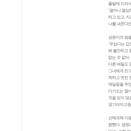
풀밭에 드러누
‘얼마나 열심
하고 있고, 
나를 내몬다면
성윤이의 씁쓸
‘무섭다는 감
봐 불안하고 
없는 것 같아.
다른 애들도 
그녀에게 친구
착하고 멋진 
깨달음을 주었
다가오는 열아
것을 잊지 않
경기여자고등학
선택과목 이동
향했다. 생명