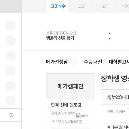
고3·N수
고2
고1
대
선물 3개 100% 당첨!
선물 100% 증정!
여름방학 스터디 캐시백
2027 러셀 단과
스마트러닝앱
메가패스
메가패스 수강생 무료혜택!
사회공헌 캠페인
행운의 선물 뽑기
메가스터디 X 올리브
메가런 썸머스쿨
강사 공개선발
설문 EVENT
3일 무료 체험권
메가클럽 멤버십
희망이룸 메가나눔
영
메가선생님
수능·내신
대학별고
장학생 영
메가캠페인
네, 늦었습니다
합격 선배 멘토링
이름 : 이성윤
장학생 영상/칼럼
TOP
큐브 영상/칼럼(QCC)
여러분 잘 지