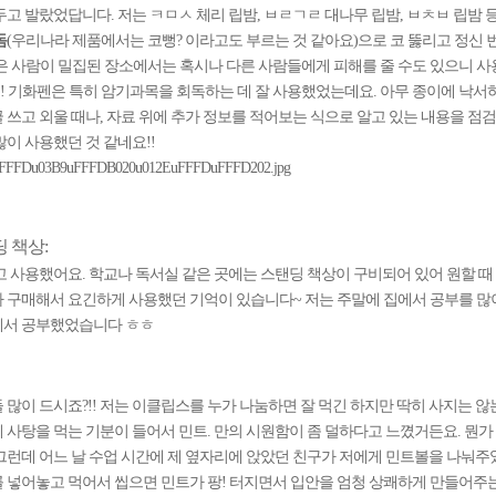
두고 발랐었답니다. 저는 ㅋㅁㅅ 체리 립밤, ㅂㄹㄱㄹ 대나무 립밤, ㅂㅊㅂ 립밤
돔
(우리나라 제품에서는 코뻥? 이라고도 부르는 것 같아요)으로 코 뚫리고 정신 
은 사람이 밀집된 장소에서는 혹시나 다른 사람들에게 피해를 줄 수도 있으니 사
! 기화펜은 특히 암기과목을 회독하는 데 잘 사용했었는데요. 아무 종이에 낙서
 쓰고 외울 때나, 자료 위에 추가 정보를 적어보는 식으로 알고 있는 내용을 점
많이 사용했던 것 같네요!!
 책상:
고 사용했어요. 학교나 독서실 같은 곳에는 스탠딩 책상이 구비되어 있어 원할 때
 구매해서 요긴하게 사용했던 기억이 있습니다~ 저는 주말에 집에서 공부를 많이
에서 공부했었습니다 ㅎㅎ
 많이 드시죠?!! 저는 이클립스를 누가 나눔하면 잘 먹긴 하지만 딱히 사지는 
 사탕을 먹는 기분이 들어서 민트. 만의 시원함이 좀 덜하다고 느꼈거든요. 뭔가
그런데 어느 날 수업 시간에 제 옆자리에 앉았던 친구가 저에게 민트볼을 나눠주
 넣어놓고 먹어서 씹으면 민트가 팡! 터지면서 입안을 엄청 상쾌하게 만들어주는