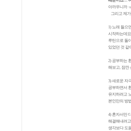
때문이죠… 여
아까우니까 ㅜ
그리고 제가 
1) 노래 들
시작하는데요,
루틴으로 돌아
있었던 것 같
2) 공부하는
해보고, 잠깐
3) 새로운 
공부하면서 환
유지하려고 노
본인만의 방법
4) 혼자서만
해결해내려고 
생각보다 도움