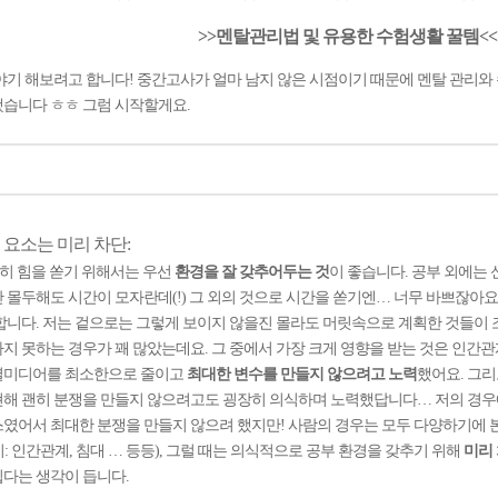
>>멘탈관리법 및 유용한 수험생활 꿀템<<
야기 해보려고 합니다! 중간고사가 얼마 남지 않은 시점이기 때문에 멘탈 관리와
습니다 ㅎㅎ 그럼 시작할게요.
메가스터디
 요소는 미리 차단:
히 힘을 쏟기 위해서는 우선
환경을 잘 갖추어두는 것
이 좋습니다. 공부 외에는
 몰두해도 시간이 모자란데(!) 그 외의 것으로 시간을 쏟기엔… 너무 바쁘잖아요
합니다. 저는 겉으로는 그렇게 보이지 않을진 몰라도 머릿속으로 계획한 것들이
지 못하는 경우가 꽤 많았는데요. 그 중에서 가장 크게 영향을 받는 것은 인간
셜미디어를 최소한으로 줄이고
최대한 변수를 만들지 않으려고 노력
했어요. 그리
해 괜히 분쟁을 만들지 않으려고도 굉장히 의식하며 노력했답니다… 저의 경우
였어서 최대한 분쟁을 만들지 않으려 했지만! 사람의 경우는 모두 다양하기에 
: 인간관계, 침대 … 등등), 그럴 때는 의식적으로 공부 환경을 갖추기 위해
미리
다는 생각이 듭니다.