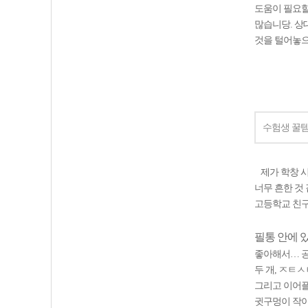
도움이 필요할
많습니당. 상
것을 털어놓으셔
수험생 꿀템
제가 학창 시
너무 흔한 것
고등학교 친구
필통 안에 
좋아해서… 공
두 개, ㅈㅌ
그리고 이어플
귓구멍이 작아