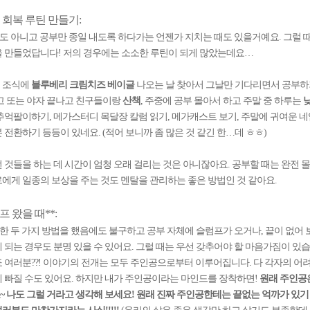
 회복 루틴 만들기:
 아니고 공부만 종일 내도록 하다가는 언젠가 지치는 때도 있을거예요. 그럴 
 만들었답니다! 저의 경우에는 소소한 루틴이 되게 많았는데요…
 조식에
블루베리 크림치즈 베이글
나오는 날 찾아서 그날만 기다리면서 공부하
고 또는 야자 끝나고 친구들이랑
산책
, 주중에 공부 몰아서 하고 주말 중 하루는
추억팔이하기, 메가스터디 목달장 칼럼 읽기, 메가캐스트 보기, 주말에 귀여운 
 전환하기 등등이 있네요. (적어 보니까 좀 많은 것 같긴 한…데 ㅎㅎ)
 것들을 하는 데 시간이 엄청 오래 걸리는 것은 아니잖아요. 공부할 때는 완전 
에게 일종의 보상을 주는 것도 멘탈을 관리하는 좋은 방법인 것 같아요.
프 왔을 때**:
 두 가지 방법을 했음에도 불구하고 공부 자체에 슬럼프가 오거나, 끝이 없어 
 되는 경우도 분명 있을 수 있어요. 그럴 때는 우선 갖추어야 할 마음가짐이 있
 여러분??! 이야기의 전개는 모두 주인공으로부터 이루어집니다. 다 각자의 어려
 빠질 수도 있어요. 하지만 내가 주인공이라는 마인드를 장착하면!
원래 주인공
 나도 그럴 거라고 생각해 보세요! 원래 진짜 주인공한테는 끝없는 억까가 있