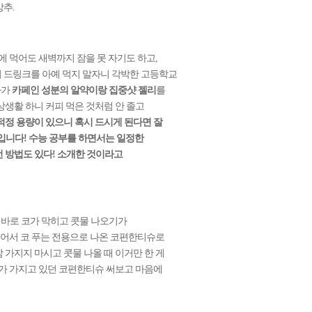
추.
에 먹어도 새벽까지 잠을 못 자기도 하고,
너지 드링크를 아예 먹지 말자니 각박한 고등학교
다가
카페인 성분의 알약이랑 집중샷 젤리
를
상생활 하니 커피 먹은 것처럼 안 졸고
 적정 용량이 있으니 혹시 드시게 된다면 잘
정입니다! 수능 공부를 하면서는 일정한
 방법도 있다! 소개한 것이라고
바로 코가 막히고 콧물 나오기가
있어서 코 푸는 전용으로 나온 코편한티슈로
 가지지 마시고 콧물 나올 때 이거만 한 게
제가 가지고 있던 코편한티슈 써보고 마음에