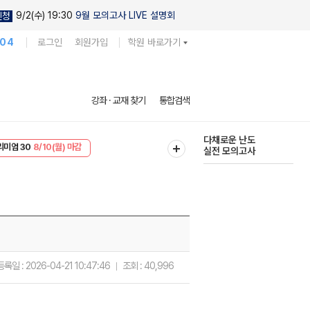
9/2(수) 19:30
9월 모의고사 LIVE 설명회
신청
104
로그인
회원가입
학원 바로가기
현우진의
강좌 · 교재 찾기
통합검색
킬링캠프 시즌1
리미엄 30
8/10(월) 마감
다채로운 난도
EVENT
8/10(월) 마감
실전 모의고사
등록일 :
2026-04-21 10:47:46
조회 :
40,996