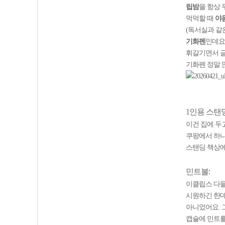
립밤
을 항상 
먹먹할 때
야
(독서실과 같
기화펜
인데요
휘갈기면서 글
기화펜 정말 
1인용 스탠딩
이건 집에 두
쿠팡에서 하나
스탠딩 책상
민트볼:
이클립스 다들
시원하긴 한데
아니었어요. 
캡슐에 민트를