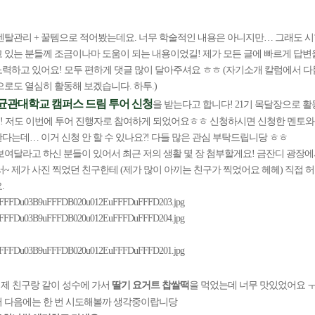
멘탈관리 + 꿀템으로 적어봤는데요. 너무 학술적인 내용은 아니지만… 그래도 
 있는 분들께 조금이나마 도움이 되는 내용이었길! 제가 모든 글에 빠르게 답변을
력하고 있어요! 모두 편하게 댓글 많이 달아주셔요 ㅎㅎ (자기소개 칼럼에서 
으로도 열심히 활동해 보겠습니다. 하투.)
균관대학교 캠퍼스 드림 투어 신청
을 받는다고 합니다! 21기 목달장으로 활
 저도 이번에 투어 진행자로 참여하게 되었어요ㅎㅎ 신청하시면 신청한 멘토와 학
다는데… 이거 신청 안 할 수 있나요?! 다들 많은 관심 부탁드립니당 ㅎㅎ
보여달라고 하신 분들이 있어서 최근 저의 생활 몇 장 첨부할게요! 금잔디 광장에
서~ 제가 사진 찍었던 친구한테 (제가 많이 아끼는 친구가 찍었어요 헤헤) 직접
.
 어제 친구랑 같이 성수에 가서
딸기 요거트 찹쌀떡
을 먹었는데 너무 맛있었어요 ㅜ
 다음에는 한 번 시도해볼까 생각중이랍니당