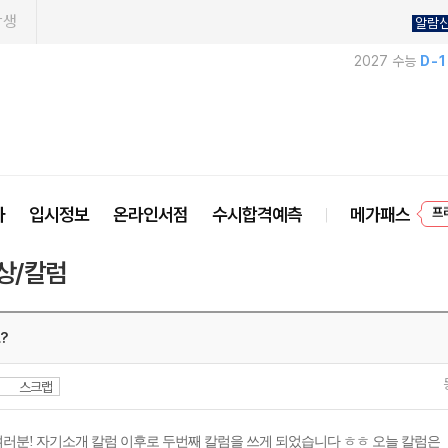
학생
알람
2027 수능
D-
프
사
입시정보
온라인서점
수시합격예측
메가패스
상/칼럼
?
스크랩
러분! 자기소개 칼럼 이후로 두번째 칼럼을 쓰게 되었습니다 ㅎㅎ 오늘 칼럼은