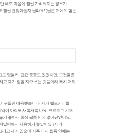
기만 해도 마음이 훨씬 가벼워지는 경우가
 훨씬 괜찮아질지 몰라요! (물론 저에게 힘든
고도 텀블러, 담요 등등도 있었지만, 그것들은
리고 제가 정말 자주 쓰는 것들이라 특히 저의
필기구들만 애용했습니다. 제가 헬로키티를
기억이 아직도 새록새록 나요. ㅋㄹㅌㄱ 샤프
놓기 좋아서 항상 필통 안에 넣어놨었어요.
랑말랑해서 사용하기 좋았어요. (제가
 그리고 제가 입술이 자주 터서 필통 안에는