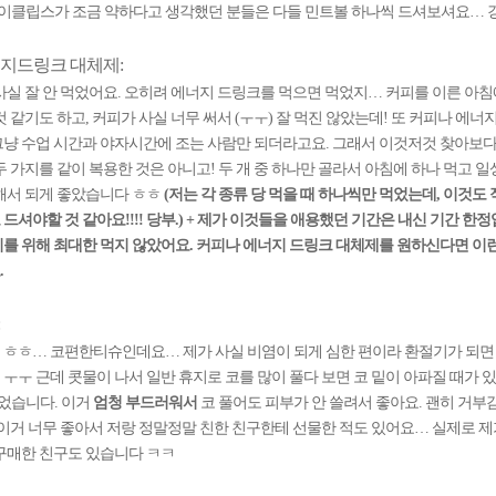
 이클립스가 조금 약하다고 생각했던 분들은 다들 민트볼 하나씩 드셔보셔요… 강
지드링크 대체제:
사실 잘 안 먹었어요. 오히려 에너지 드링크를 먹으면 먹었지… 커피를 이른 아침
것 같기도 하고, 커피가 사실 너무 써서 (ㅜㅜ) 잘 먹진 않았는데! 또 커피나 에
냥 수업 시간과 야자시간에 조는 사람만 되더라고요. 그래서 이것저것 찾아보
두 가지를 같이 복용한 것은 아니고! 두 개 중 하나만 골라서 아침에 하나 먹고 일
해서 되게 좋았습니다 ㅎㅎ
(저는 각 종류 당 먹을 때 하나씩만 먹었는데, 이것도
드셔야할 것 같아요!!!! 당부.) + 제가 이것들을 애용했던 기간은 내신 기간 한
를 위해 최대한 먹지 않았어요. 커피나 에너지 드링크 대체제를 원하신다면 이런
.
ㅎㅎ… 코편한티슈인데요… 제가 사실 비염이 되게 심한 편이라 환절기가 되면 
ㅜㅜ 근데 콧물이 나서 일반 휴지로 코를 많이 풀다 보면 코 밑이 아파질 때가 
풀었습니다. 이거
엄청 부드러워서
코 풀어도 피부가 안 쓸려서 좋아요. 괜히 거부감
 이거 너무 좋아서 저랑 정말정말 친한 친구한테 선물한 적도 있어요… 실제로 
구매한 친구도 있습니다 ㅋㅋ