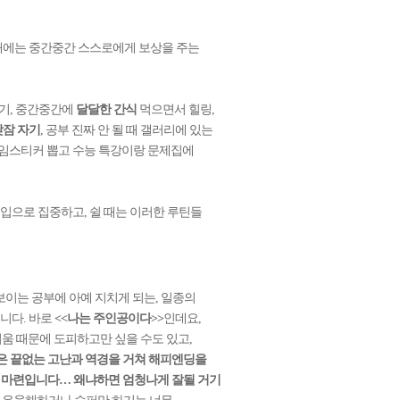
때에는 중간중간 스스로에게 보상을 주는
기, 중간중간에
달달한 간식
먹으면서 힐링,
낮잠 자기
, 공부 진짜 안 될 때 갤러리에 있는
네임스티커 뽑고 수능 특강이랑 문제집에
몰입으로 집중하고, 쉴 때는 이러한 루틴들
보이는 공부에 아예 지치게 되는, 일종의
습니다. 바로
<<나는 주인공이다>>
인데요,
움 때문에 도피하고만 싶을 수도 있고,
은 끝없는 고난과 역경을 거쳐 해피엔딩을
기 마련입니다… 왜냐하면 엄청나게 잘될 거기