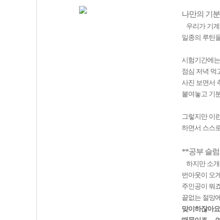
나만의 기분
우리가 기계도
일종의 루틴을
시험기간에는
점심 저녁 먹
사진 보면서 
붙여놓고 기분
그렇지만 이런
하면서 스스로
**공부 슬럼
하지만 소개한
번아웃이 오게
주인공이 뭐죠
끝없는 절망에
맞이하잖아요~