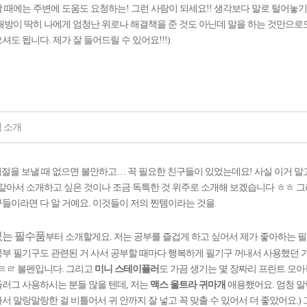
 때에는 주변에 도움도 요청하는! 그런 사람이 되세요!! 생각보다 말로 털어놓
대방이 딱히 나에게 엄청난 위로나 해결책을 준 것도 아닌데 말을 하는 것만으로도
도 됩니다. 제가 잘 들어드릴 수 있어요!!!)
 소개
절을 보낼 때 없으면 불안하고… 꼭 필요한 친구들이 있었는데요! 사실 이거 말
 같아서 소개하고 싶은 것이나 조금 독특한 것 위주로 소개해 보겠습니다 ㅎㅎ 그
들이라면 다 알 거예요. 이것들이 저의 찐템이라는 것을.
있는 필수품
부터 소개할게요. 저는 공부를 즐겁게 하고 싶어서 제가 좋아하는 
부 필기구도 관련된 거 사서 공부할 때마다 행복하게 필기구 꺼내서 사용했던 
ㅅㅌㄹ 볼펜입니다. 그리고
미니 스테이플러
도 가끔 생기는 몇 장짜리 프린트 모아
러그 사용하시는 분들 많을 텐데, 저는
맥스 울트라 귀마개
애용했어요. 엄청 말
서 말랑말랑한 걸 비틀어서 귀 안까지 잘 넣고 꼭 맞출 수 있어서 더 좋았어요.)