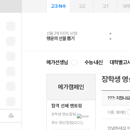
고3·N수
고2
고1
대
선물 3개 100% 당첨!
선물 100% 증정!
여름방학 스터디 캐시백
2027 러셀 단과
스마트러닝앱
메가패스
메가패스 수강생 무료혜택!
사회공헌 캠페인
행운의 선물 뽑기
메가스터디 X 올리브
메가런 썸머스쿨
강사 공개선발
설문 EVENT
3일 무료 체험권
메가클럽 멤버십
희망이룸 메가나눔
영
메가선생님
수능·내신
대학별고
장학생 영
메가캠페인
???: 지쳤나요
합격 선배 멘토링
이름 : 황예린
장학생 영상/칼럼
TOP
큐브 영상/칼럼(QCC)
안녕하세요 여