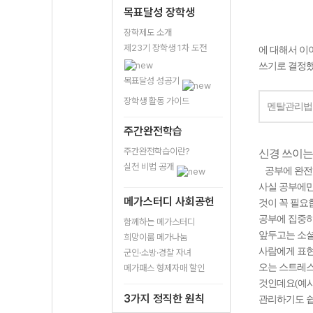
목표달성 장학생
장학제도 소개
제23기 장학생 1차 도전
에 대해서 이
쓰기로 결정했
목표달성 성공기
장학생 활동 가이드
멘탈관리법
주간완전학습
주간완전학습이란?
신경 쓰이는
실천 비법 공개
공부에 완전
사실 공부에만
메가스터디 사회공헌
것이 꼭 필요
공부에 집중하
함께하는 메가스터디
앞두고는 소
희망이룸 메가나눔
사람에게 표현
군인·소방·경찰 자녀
오는 스트레스
메가패스 형제자매 할인
것인데요(예시
3가지 정직한 원칙
관리하기도 쉽