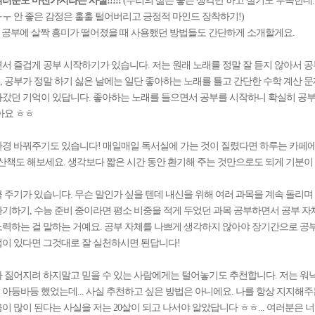
러분도 마찬가지라는 사실!!!!!
(우리의 삶은 좋은 생각만 하고 살기도 부족한데
ㅜ 안 좋은 감정은 훌훌 털어버리고 긍정적 마인드 장착하기!)
공부에 살짝 흥미가 떨어졌을 때 사용했던 방법들도 간단하게 소개할게요.
으면서 즐겁게 공부 시작하기가 있습니다. 저는 원래 노래를 정말 잘 듣지 않아서
 공부가 정말 하기 싫은 날에는 일단 좋아하는 노래를 틀고 간단한 수학 계산 문제
갔던 기억이 있답니다. 좋아하는 노래를 들으면서 공부를 시작하니 확실히 공부
아요 ㅎㅎ
 환경 바꿔주기도 있습니다! 매일매일 독서실에 가는 것이 질렸다면 하루는 카페
 산책도 해보세요. 생각보다 짧은 시간 동안 환기해 주는 것만으로도 되게 기분이
자극 주기가 있습니다. 무슨 말인가 싶을 텐데 내신을 위해 여러 과목을 계속 돌리며
기하기, 수능 준비 중이라면 평소 비중을 적게 두었던 과목 공부하면서 공부 자
력하는 걸 말하는 거예요. 공부 자체를 나쁘게 생각하지 않아야 장기간으로 공부
이 있다면 그것대로 잘 실천하시면 된답니다!
 다 짊어지려 하지말고 믿을 수 있는 사람에게는 털어놓기도 추천합니다. 저는 워
아등바등 했었는데... 사실 추천하고 싶은 방법은 아니에요. 나를 항상 지지해
이 많이 된다는 사실을 저는 20살이 되고 나서야 알았답니다 ㅎㅎ... 여러분은 