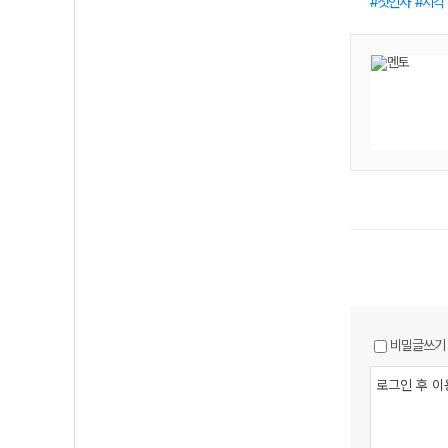
첫인사
지각
비밀글쓰기