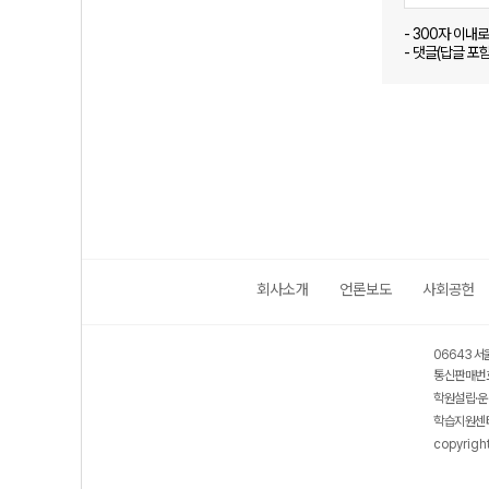
- 300자 이내
- 댓글(답글 포
회사소개
언론보도
사회공헌
06643 서
통신판매번호
학원설립·운
학습지원센터
copyrigh