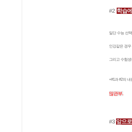
#2
학습에
일단 수능 선택
인강같은 경우 
그리고 수험생활
+#1과 #2의
많관부.
#3
앞으로