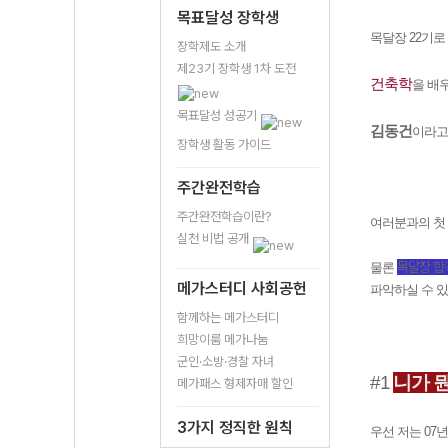
목표달성 장학생
목달장 22기로
장학제도 소개
제23기 장학생 1차 도전
건축학
을 배
목표달성 성공기
김동건
이라고
장학생 활동 가이드
주간완전학습
주간완전학습이란?
여러분과의 첫 
실천 비법 공개
목
달장 합
물론
메가스터디 사회공헌
파악하실 수 
함께하는 메가스터디
희망이룸 메가나눔
군인·소방·경찰 자녀
#1
니가 
메가패스 형제자매 할인
3가지 정직한 원칙
우선 저는 07