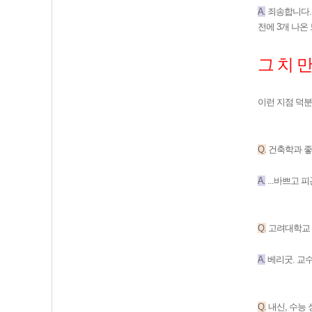
A.
죄송합니다..
전에 3개 나온 
그 치 
이런 지점 덕분
Q.
건축학과 좋
A.
...바쁘고 
Q.
고려대학교 
A.
베리굿. 교
Q.
내신, 수능