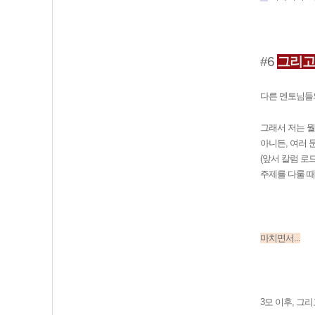
#6
그리고
다른 멘토님들의
그래서 저는 뭘
아니든, 여러 
(앞서 칼럼 로
주제를 다룰 때
마치면서...
3모 이후, 그