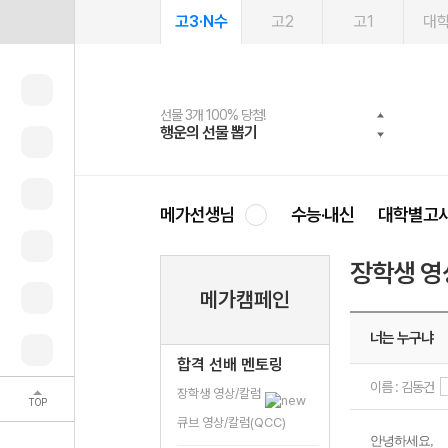
고3·N수
고2
고1
대
선물 3개 100% 당첨!
선물 100% 증정!
2027 러셀 단과
스마트러닝앱
메가패스
메가패스 수강생 무료혜택!
사회공헌 캠페인
행운의 선물 뽑기
메가스터디 X 올리브
강사 공개선발
설문 EVENT
3일 무료 체험권
메가클럽 멤버십
희망이룸 메가나눔
영
메가선생님
수능·내신
대학별고
장학생 영
메가캠페인
너는 누구냐
합격 선배 멘토링
이름 : 김동건
장학생 영상/칼럼
TOP
큐브 영상/칼럼(QCC)
안녕하세요,