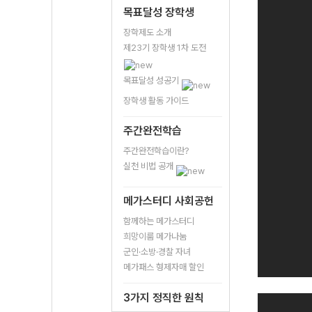
목표달성 장학생
장학제도 소개
제23기 장학생 1차 도전
목표달성 성공기
장학생 활동 가이드
주간완전학습
주간완전학습이란?
실천 비법 공개
메가스터디 사회공헌
함께하는 메가스터디
희망이룸 메가나눔
군인·소방·경찰 자녀
메가패스 형제자매 할인
3가지 정직한 원칙