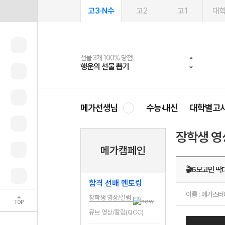
고3·N수
고2
고1
대
선물 3개 100% 당첨!
선물 100% 증정!
여름방학 스터디 캐시백
2027 러셀 단과
스마트러닝앱
메가패스
메가패스 수강생 무료혜택!
사회공헌 캠페인
행운의 선물 뽑기
메가스터디 X 올리브
메가런 썸머스쿨
강사 공개선발
설문 EVENT
3일 무료 체험권
메가클럽 멤버십
희망이룸 메가나눔
영
메가선생님
수능·내신
대학별고
장학생 영
메가캠페인
🎬6모고민 딱
합격 선배 멘토링
이름 : 메가스
장학생 영상/칼럼
TOP
큐브 영상/칼럼(QCC)