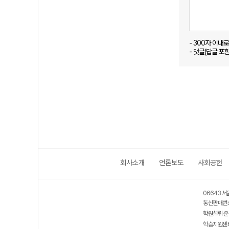
- 300자 이내
- 댓글(답글 포
회사소개
언론보도
사회공헌
06643 서
통신판매번호
학원설립·운
학습지원센터