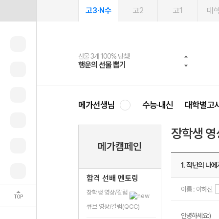
고3·N수
고2
고1
대
선물 3개 100% 당첨!
선물 100% 증정!
여름방학 스터디 캐시백
2027 러셀 단과
스마트러닝앱
메가패스
메가패스 수강생 무료혜택!
사회공헌 캠페인
행운의 선물 뽑기
메가스터디 X 올리브
메가런 썸머스쿨
강사 공개선발
설문 EVENT
3일 무료 체험권
메가클럽 멤버십
희망이룸 메가나눔
영
메가선생님
수능·내신
대학별고
장학생 영
메가캠페인
1. 작년의 나에
합격 선배 멘토링
이름 : 이하진
장학생 영상/칼럼
TOP
큐브 영상/칼럼(QCC)
안녕하세요:)