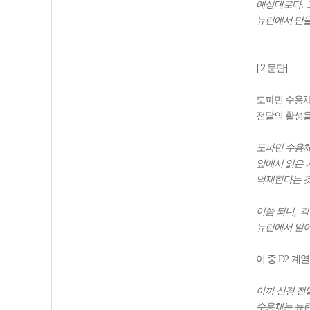
.
예상대로다
뉴런에서 만
[2
]
문단
도파민 수용체
전달의 활성을
도파민 수용체
앞에서 읽은 
억제한다는 
,
이쯤 되니
각
뉴런에서 일어
이 중
D2
계열
아까 신경 전
수용체는 뉴런