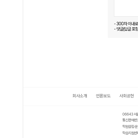
- 300자 이내
- 댓글(답글 포
회사소개
언론보도
사회공헌
06643 서
통신판매번호
학원설립·운
학습지원센터