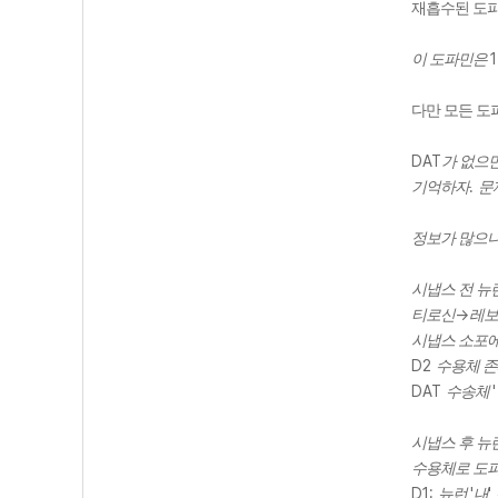
재흡수된 도
1
이 도파민은
다만 모든 도
DAT
가 없으
.
기억하자
문
정보가 많으니
시냅스 전 뉴
->
티로신
레보
시냅스 소포에
D2
수용체 존
DAT
'
수송체
시냅스 후 뉴
수용체로 도
D1:
'
'
뉴런
내