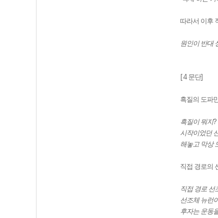
따라서 이후 
원인이 반대 
[4
]
문단
흑질의 도파민
흑질이 뭐지
시작이었던 선
해놓고 막상 
직접 경로의
직접 경로 선
선조체 뉴런이
후자는 운동을