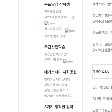
목표달성 장학생
메가스터디 멘토
장학제도 소개
첫 글부터 많은
제23기 장학생 1차 도전
달아주신 질문/
목표달성 성공기
오늘의 주제는 
장학생 활동 가이드
먼저 국어 관련
주간완전학습
읽어보신 분들께는
주간완전학습이란?
실천 비법 공개
1. 국어
Q&A
메가스터디 사회공헌
함께하는 메가스터디
희망이룸 메가나눔
Q1. 어떤 인강
군인·소방·경찰 자녀
메가패스 형제자매 할인
A1. 현강은 
3가지 정직한 원칙
인강 외에는 간