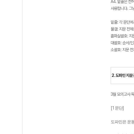
A4. 밑줄은 전
사용합니다. 그냥
밑줄: 각 문단
물결: 지문 전
홑화살괄호: 지문
대괄호: 순서/인
소괄호: 지문 
2. 도파민 지문
3월 모의고사 
[1
]
문단
도파민은 운동