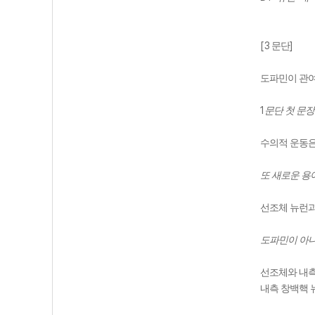
[3
]
문단
도파민이 관여
1
문단 첫 문
수의적 운동은
또 새로운 용
선조체 뉴런과
도파민이 아니
선조체와 내
내측 창백핵 