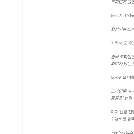
도파민에 관
음식이나 약물
합성되는 도파
따라서 도파민
결국 도파민은
의미가 있는 
도파민을 비롯
도파민뿐 아니
'
-
물질은
뉴런
이때 신경 전
수용체를 통해
'
-
뉴런
시냅스