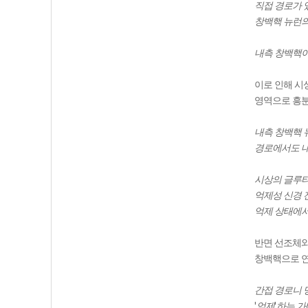
직접 경로가 
창백핵 뉴런의
내측 창백핵이
이로 인해 시
영역으로 흥분
내측 창백핵 
경로에서도 
시상의 글루타
억제성 신경 
억제 상태에
반면 선조체와
창백핵으로 연
간접 경로니 
'
'
억제
하는 가