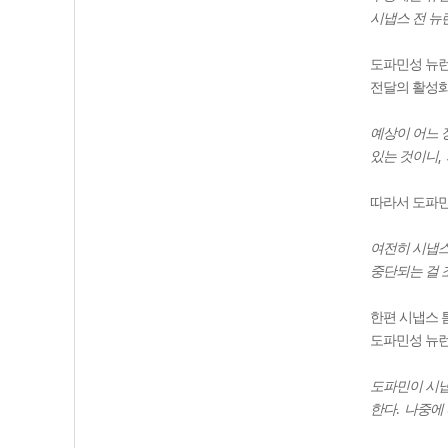
시냅스 전 뉴
도파민성 뉴
전달의 활성화
예상이 어느 
,
있는 것이니
따라서 도파
여전히 시냅스
중단되는 걸 
한편 시냅스 
도파민성 뉴
도파민이 시냅
.
한다
나중에 