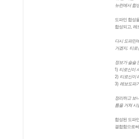
뉴런에서 합성
도파민 합성을
합성되고
,
레
다시 도파민에
.
거겠지
티로
정보가 슬슬
1)
티로신이 
2)
티로신이 
3)
레보도파가
정리하고 보니
틈을 거쳐 시
합성된 도파민
결합함으로써 