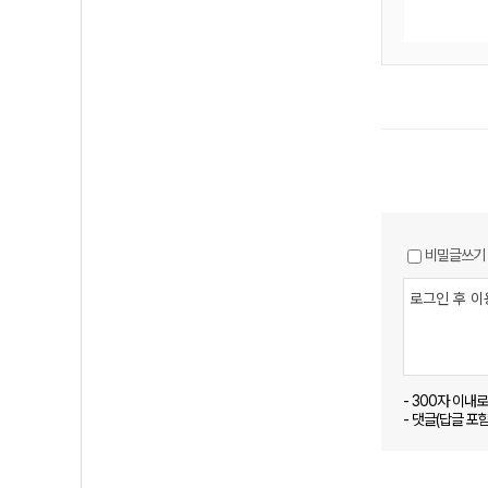
비밀글쓰기
- 300자 이내
- 댓글(답글 포