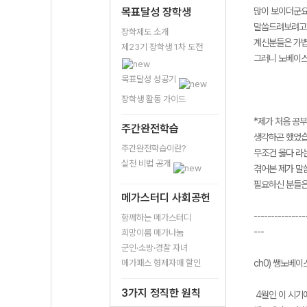
목표달성 장학생
많이 보이더군요
말씀드려보려고 합
장학제도 소개
계신분들은 가볍
제23기 장학생 1차 도전
그러니 노베이스
목표달성 성공기
장학생 활동 가이드
*제가 처음 공부
주간완전학습
생각하곤 했었습
주간완전학습이란?
무조건 옳다 라
실천 비법 공개
겪어본 제가 말
필요하신 분들은
메가스터디 사회공헌
---------------
함께하는 메가스터디
---
희망이룸 메가나눔
군인·소방·경찰 자녀
메가패스 형제자매 할인
ch0) 쌩노베이
3가지 정직한 원칙
4월인 이 시기