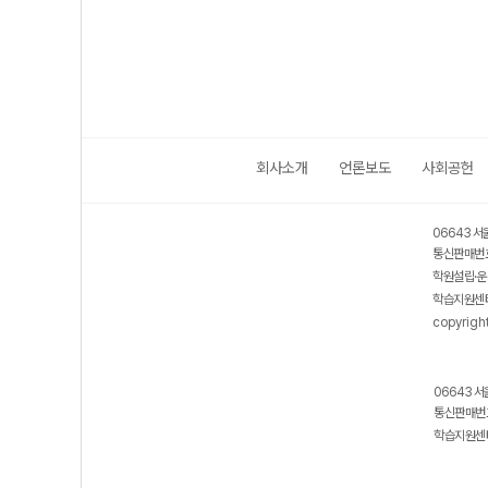
회사소개
언론보도
사회공헌
06643 서
통신판매번호
학원설립·운
학습지원센터
copyrigh
06643 서
통신판매번호
학습지원센터