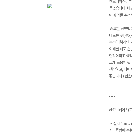
쌩노베이스라 하면
들었습니다. 바로
이 강의를 추천
중요한 공부법에
나오는 수1,수
복습(이렇게만 말
이해를 하고 끝
현강이라고 생각
크게 도움이 됩니
생각하고, 나머지
좋습니다.) 한
---------------
----
ch1)노베이스(고
사실 ch1)도 
커리큘럼에 수능