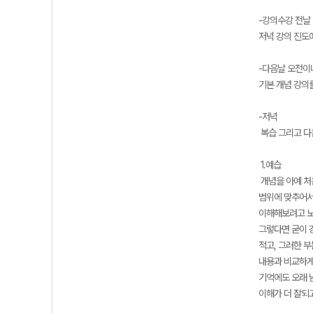
-강의수강 전날
저녁 강의 진도
-다음날 오전이
기본 개념 강의
-저녁
복습 그리고 다
1.예습
개념을 아예 처
범위에 맞추어서
이해해보려고 노
그렇다면 굳이 
적고, 그러한 
내용과 비교하게 
기억에도 오래 
이해가 더 잘되