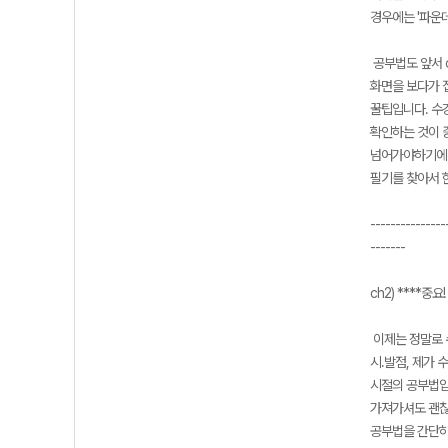
경우에는 '파운데
공부법도 앞서 
화면을 보다가 
꿀팁입니다. 수
확인하는 것이 중
넘어가야하기에 너
필기를 찾아서 
---------------
-------
ch2) ****중
이제는 정말로 
시.발점, 제가 
시절의 공부법입
가져가셔도 괜찮
공부법을 간단히