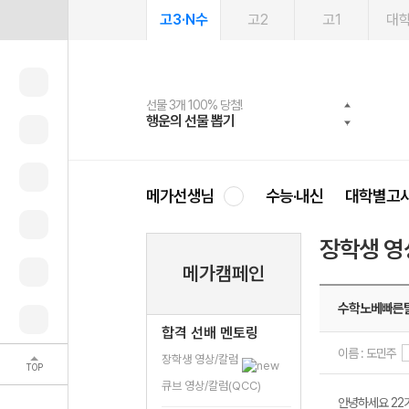
고3·N수
고2
고1
대
선물 3개 100% 당첨!
선물 100% 증정!
여름방학 스터디 캐시백
2027 러셀 단과
스마트러닝앱
메가패스
메가패스 수강생 무료혜택!
사회공헌 캠페인
행운의 선물 뽑기
메가스터디 X 올리브
메가런 썸머스쿨
강사 공개선발
설문 EVENT
3일 무료 체험권
메가클럽 멤버십
희망이룸 메가나눔
영
메가선생님
수능·내신
대학별고
장학생 영
메가캠페인
수학노베빠른
합격 선배 멘토링
이름 : 도민주
장학생 영상/칼럼
TOP
큐브 영상/칼럼(QCC)
안녕하세요 22