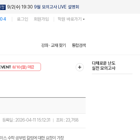
9/2(수) 19:30
9월 모의고사 LIVE 설명회
신청
104
로그인
회원가입
학원 바로가기
강좌 · 교재 찾기
통합검색
다채로운 난도
리미엄 30
8/10(월) 마감
실전 모의고사
EVENT
8/10(월) 마감
현우진의
킬링캠프 시즌1
등록일 :
2026-04-11 15:12:31
조회 :
23,768
이스 수학 공부법 칼럼에 대한 요청이 가장