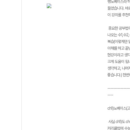
쌩노베이스라 하면
들었습니다. 바로
이 강의를 추천
중요한 공부법에
나오는 수1,수
복습(이렇게만 말
이해를 하고 끝
현강이라고 생각
크게 도움이 됩니
생각하고, 나머지
좋습니다.) 한
---------------
----
ch1)노베이스(고
사실 ch1)도 
커리큘럼에 수능