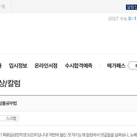
학생
알람
2027 수능
D-
프
사
입시정보
온라인서점
수시합격예측
메가패스
상/칼럼
탈출공부법
스크랩
기 목표달성장학생 도민주입니다! 저번에 올린 첫 자기소개 칼럼에서 댓글들을 살펴보니, 노베