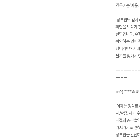
경우에는 '파운데
공부법도 앞서 
화면을 보다가 
꿀팁입니다. 수
확인하는 것이 중
넘어가야하기에 너
필기를 찾아서 
---------------
-------
ch2) ****중
이제는 정말로 
시.발점, 제가 
시절의 공부법입
가져가셔도 괜찮
공부법을 간단히