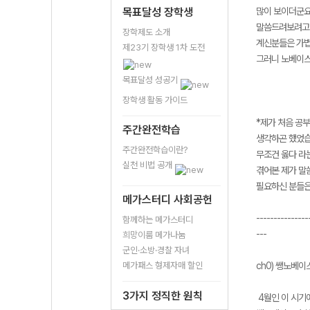
목표달성 장학생
많이 보이더군요
말씀드려보려고 합
장학제도 소개
계신분들은 가볍
제23기 장학생 1차 도전
그러니 노베이스
목표달성 성공기
장학생 활동 가이드
*제가 처음 공부
주간완전학습
생각하곤 했었습
주간완전학습이란?
무조건 옳다 라
실천 비법 공개
겪어본 제가 말
필요하신 분들은
메가스터디 사회공헌
---------------
함께하는 메가스터디
---
희망이룸 메가나눔
군인·소방·경찰 자녀
메가패스 형제자매 할인
ch0) 쌩노베이
3가지 정직한 원칙
4월인 이 시기