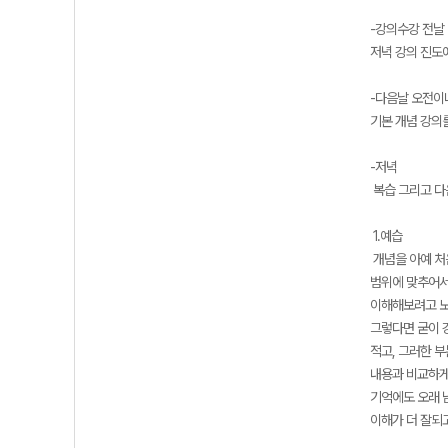
-강의수강 전날
저녁 강의 진도
-다음날 오전이
기본 개념 강의
-저녁
복습 그리고 다
1.예습
개념을 아예 처
범위에 맞추어서
이해해보려고 노
그렇다면 굳이 
적고, 그러한 
내용과 비교하게 
기억에도 오래 
이해가 더 잘되