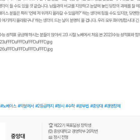
생각이 들 수도 있을 것 같습니다. 남들과의 비교를 지양하고 눈앞에 놓인 당장의 과제를 잘 
이스 분들은 특히 ‘언제 저 위까지 올라갈 수 있을까?’ 하는 생각에 힘들 수도 있지만, 당면
벌써 여기까지 올라왔구나’ 하는 생각이 드는 날이 분명히 올 겁니다. 우리 모두 화이팅합시다! 
수능 성적표 궁금해 하시는 분들이 많아서 고3 시절 노베에서 처음 본 2023수능 성적표와 
노베이스
약분에서
2등급까지
정시
수학
공부법
중앙대
경영창제
🏆 제22기 목표달성 장학생
🙆 중앙대학교 경영학부 26학번
중앙대
📖 정시 전형