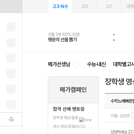
고3·N수
고2
고1
대
선물 3개 100% 당첨!
선물 100% 증정!
여름방학 스터디 캐시백
2027 러셀 단과
스마트러닝앱
메가패스
메가패스 수강생 무료혜택!
사회공헌 캠페인
행운의 선물 뽑기
메가스터디 X 올리브
메가런 썸머스쿨
강사 공개선발
설문 EVENT
3일 무료 체험권
메가클럽 멤버십
희망이룸 메가나눔
영
메가선생님
수능·내신
대학별고
장학생 영
메가캠페인
수학노베빠른
합격 선배 멘토링
이름 : 도민주
장학생 영상/칼럼
TOP
큐브 영상/칼럼(QCC)
안녕하세요 22