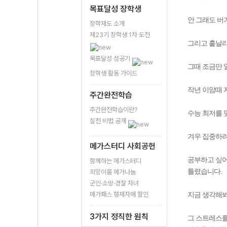
목표달성 장학생
안 그래도 버
장학제도 소개
제23기 장학생 1차 도전
그리고 흩날리
목표달성 성공기
그때 조금만 
장학생 활동 가이드
작년 이맘때 
주간완전학습
주간완전학습이란?
수능 최저를 
실천 비법 공개
겨우 집중하려
메가스터디 사회공헌
공부하고 싶어
함께하는 메가스터디
틀렸습니다.
희망이룸 메가나눔
군인·소방·경찰 자녀
메가패스 형제자매 할인
지금 생각해봐
3가지 정직한 원칙
그 스트레스를