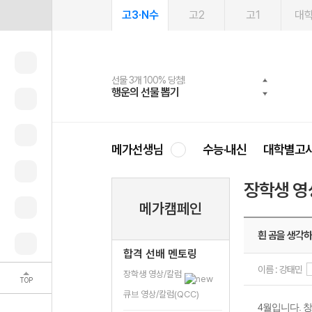
고3·N수
고2
고1
대
선물 3개 100% 당첨!
선물 100% 증정!
여름방학 스터디 캐시백
2027 러셀 단과
스마트러닝앱
메가패스
메가패스 수강생 무료혜택!
사회공헌 캠페인
행운의 선물 뽑기
메가스터디 X 올리브
메가런 썸머스쿨
강사 공개선발
설문 EVENT
3일 무료 체험권
메가클럽 멤버십
희망이룸 메가나눔
영
메가선생님
수능·내신
대학별고
장학생 영
메가캠페인
흰 곰을 생각하
합격 선배 멘토링
이름 : 강태민
장학생 영상/칼럼
TOP
큐브 영상/칼럼(QCC)
4월입니다. 