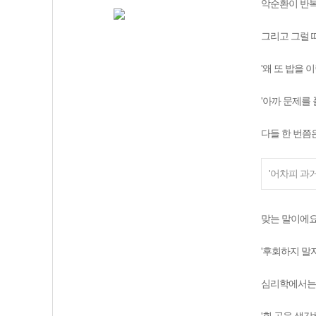
악순환이 반복
그리고 그럴 
'왜 또 밥을 
'아까 문제를 
다들 한 번쯤
'어차피 과거
맞는 말이에요
'후회하지 말
심리학에서는 