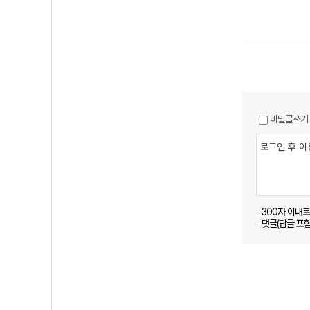
비밀글쓰기
- 300자 이내
- 댓글(답글 포