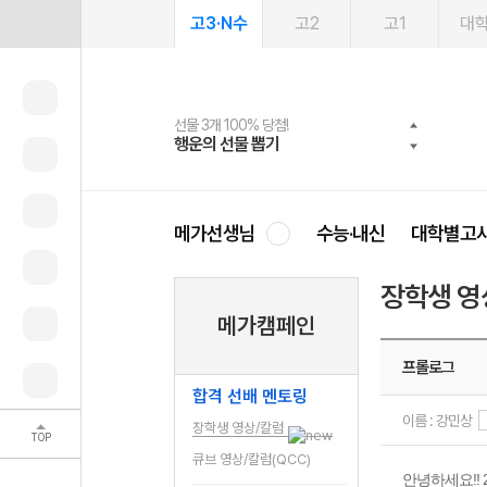
고3·N수
고2
고1
대
선물 3개 100% 당첨!
선물 100% 증정!
여름방학 스터디 캐시백
2027 러셀 단과
스마트러닝앱
메가패스
메가패스 수강생 무료혜택!
사회공헌 캠페인
행운의 선물 뽑기
메가스터디 X 올리브
메가런 썸머스쿨
강사 공개선발
설문 EVENT
3일 무료 체험권
메가클럽 멤버십
희망이룸 메가나눔
영
메가선생님
수능·내신
대학별고
장학생 영
메가캠페인
프롤로그
합격 선배 멘토링
이름 : 강민상
장학생 영상/칼럼
TOP
큐브 영상/칼럼(QCC)
안녕하세요!!