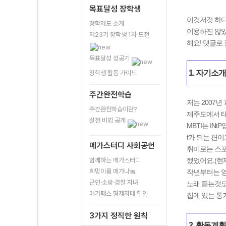
목표달성 장학생
이것저것 하다
장학제도 소개
이용하진 않았
제23기 장학생 1차 도전
해요! 댓글로
목표달성 성공기
1. 자기소개
장학생 활동 가이드
주간완전학습
저는 2007년
주간완전학습이란?
제주도에서 태
실천 비법 공개
MBTI는 IN
f가 되는 편이
메가스터디 사회공헌
취미로는 스포
함께하는 메가스터디
했었어요.(현
희망이룸 메가나눔
작년부터는 영
군인·소방·경찰 자녀
노래 듣는것도
메가패스 형제자매 할인
집에 있는 통
3가지 정직한 원칙
2. 활동계획