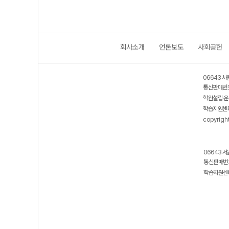
회사소개
언론보도
사회공헌
06643 서
통신판매번호
학원설립·운
학습지원센터
copyrigh
06643 서
통신판매번호
학습지원센터