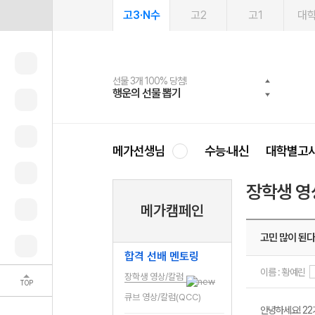
고3·N수
고2
고1
대
선물 3개 100% 당첨!
선물 100% 증정!
여름방학 스터디 캐시백
2027 러셀 단과
스마트러닝앱
메가패스
메가패스 수강생 무료혜택!
사회공헌 캠페인
행운의 선물 뽑기
메가스터디 X 올리브
메가런 썸머스쿨
강사 공개선발
설문 EVENT
3일 무료 체험권
메가클럽 멤버십
희망이룸 메가나눔
영
메가선생님
수능·내신
대학별고
장학생 영
메가캠페인
고민 많이 된다
합격 선배 멘토링
이름 : 황예린
장학생 영상/칼럼
TOP
큐브 영상/칼럼(QCC)
안녕하세요! 2