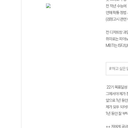
전 작년 수능에
언매 확통 정법
(검정고시 관련
전 디저트랑 과
취미로는 피아노 
MBTI는 ISF
# 하고 싶은 
22기 목표달성
그제서야 제가 
앞으로 1년 동안
제가 모두 되어드리
1년 동안 잘 부
++ 저에게 궁