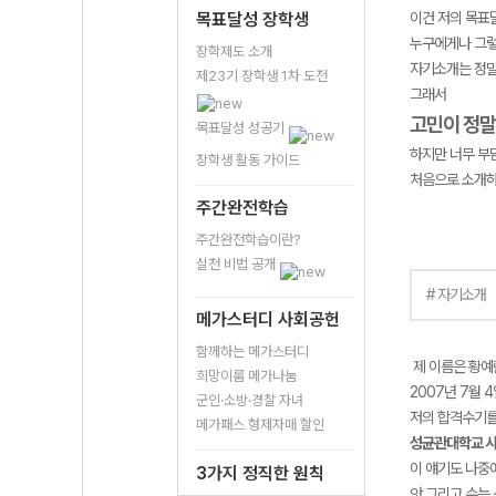
목표달성 장학생
이건 저의 목표
누구에게나 그렇
장학제도 소개
자기소개는 정말 
제23기 장학생 1차 도전
그래서
고민이 정말
목표달성 성공기
하지만 너무 부
장학생 활동 가이드
처음으로 소개하
주간완전학습
주간완전학습이란?
실천 비법 공개
# 자기소개
메가스터디 사회공헌
함께하는 메가스터디
제 이름은 황예
희망이룸 메가나눔
2007년 7월 
군인·소방·경찰 자녀
저의 합격수기를
메가패스 형제자매 할인
성균관대학교 
이 얘기도 나중
3가지 정직한 원칙
앗 그리고 수능