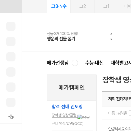
고3·N수
고2
고1
대
선물 3개 100% 당첨!
선물 100% 증정!
여름방학 스터디 캐시백
2027 러셀 단과
스마트러닝앱
메가패스
메가패스 수강생 무료혜택!
사회공헌 캠페인
행운의 선물 뽑기
메가스터디 X 올리브
메가런 썸머스쿨
강사 공개선발
설문 EVENT
3일 무료 체험권
메가클럽 멤버십
희망이룸 메가나눔
영
메가선생님
수능·내신
대학별고
장학생 영
메가캠페인
저희 친해져요!
합격 선배 멘토링
이름 : 김하율
장학생 영상/칼럼
TOP
큐브 영상/칼럼(QCC)
안녕하세요 여러