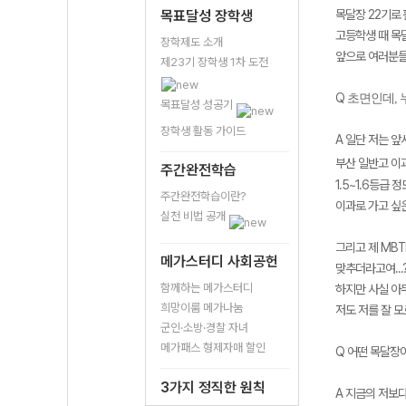
목표달성 장학생
목달장 22기로
고등학생 때 목달
장학제도 소개
앞으로 여러분들과
제23기 장학생 1차 도전
Q
초면인데, 
목표달성 성공기
장학생 활동 가이드
A 일단 저는 앞
부산 일반고 이과
주간완전학습
1.5~1.6등급
주간완전학습이란?
이과로 가고 싶
실천 비법 공개
그리고 제 MBT
메가스터디 사회공헌
맞추더라고여...
함께하는 메가스터디
하지만 사실 아
희망이룸 메가나눔
저도 저를 잘 
군인·소방·경찰 자녀
메가패스 형제자매 할인
Q 어떤 목달장
3가지 정직한 원칙
A 지금의 저보