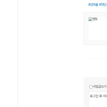
김하율
첫인
비밀글쓰기