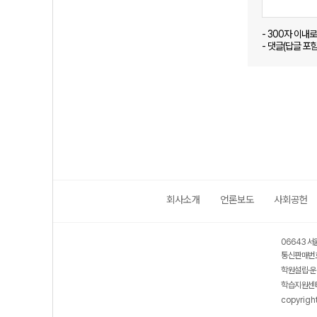
- 300자 이내
- 댓글(답글 포
회사소개
언론보도
사회공헌
06643 서
통신판매번호
학원설립·운
학습지원센터
copyrigh