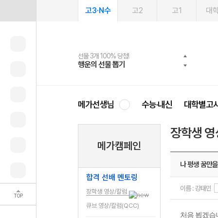
고3·N수
고2
고1
대
선물 3개 100% 당첨!
선물 100% 증정!
여름방학 스터디 캐시백
2027 러셀 단과
스마트러닝앱
메가패스
메가패스 수강생 무료혜택!
사회공헌 캠페인
행운의 선물 뽑기
메가스터디 X 올리브
메가런 썸머스쿨
강사 공개선발
설문 EVENT
3일 무료 체험권
메가클럽 멤버십
희망이룸 메가나눔
영
메가선생님
수능·내신
대학별고
장학생 영
메가캠페인
나 평생 꿈만을
합격 선배 멘토링
이름 : 강태민
장학생 영상/칼럼
TOP
큐브 영상/칼럼(QCC)
처음 뵙겠습