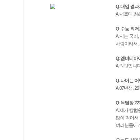
Q:대입 결과
A:서울대 최
Q:수능 최저
A:저는 국어
사람이라서, 
Q:엠비티아
A:INFJ입니다
Q:나이는 어
A:07년생, 
Q:목달장 2
A:제가 칼럼
많이 먹어서 
여러분들에게