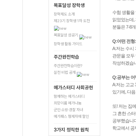
목표달성 장학생
수험 생활을 
장학제도 소개
읽었었는데, 
제23기 장학생 1차 도전
분들은 7-8
목표달성 성공기
Q:어떤 전
장학생 활동 가이드
A:저는 수시
관문을 모두 
주간완전학습
작성하겠습니
주간완전학습이란?
실천 비법 공개
Q:공부는 어
A:저는 고교
메가스터디 사회공헌
있기에, 다음
함께하는 메가스터디
희망이룸 메가나눔
또! 저는 집
군인·소방·경찰 자녀
그 흔한 스터
메가패스 형제자매 할인
공부했습니다
학교에서 공
3가지 정직한 원칙