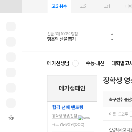
고3·N수
고2
고1
대
선물 3개 100% 당첨!
선물 100% 증정!
여름방학 스터디 캐시백
2027 러셀 단과
스마트러닝앱
메가패스
메가패스 수강생 무료혜택!
사회공헌 캠페인
행운의 선물 뽑기
메가스터디 X 올리브
메가런 썸머스쿨
강사 공개선발
설문 EVENT
3일 무료 체험권
메가클럽 멤버십
희망이룸 메가나눔
영
메가선생님
수능·내신
대학별고
장학생 영
메가캠페인
축구선수 출신
합격 선배 멘토링
이름 : 도민주
장학생 영상/칼럼
TOP
큐브 영상/칼럼(QCC)
안녕하세요! 처