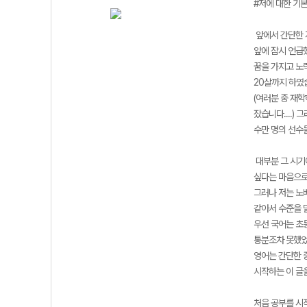
#저에 대한 기
앞에서 간단한 
앞에 잠시 언급
꿈을 가지고 노
20살까지 하였
(여러분 중 재
잤습니다....)
수만 명의 선수
대부분 그 시기
싶다는 마음으로
그러나 저는 노
같아서 수준을 
우선 국어는 초등
통분조차 못했었습
영어는 간단한 
시작하는 이 글을
처음 공부를 시