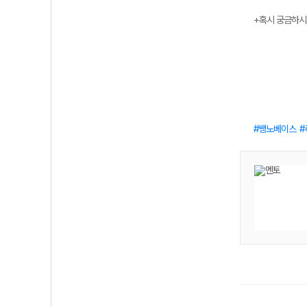
+혹시 궁금하시
쌩노베이스