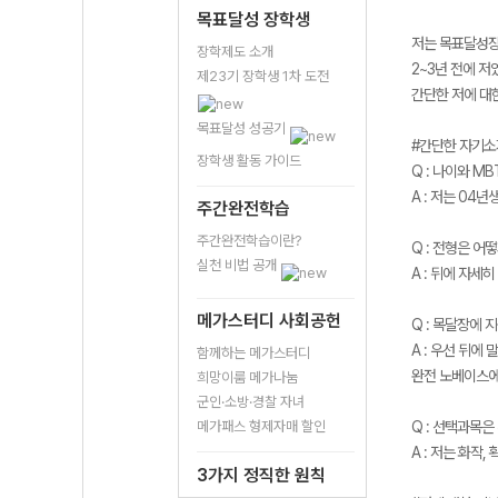
목표달성 장학생
저는 목표달성장
장학제도 소개
2~3년 전에 
제23기 장학생 1차 도전
간단한 저에 대
목표달성 성공기
#간단한 자기소
장학생 활동 가이드
Q : 나이와 M
A : 저는 04년
주간완전학습
주간완전학습이란?
Q : 전형은 어
실천 비법 공개
A : 뒤에 자
메가스터디 사회공헌
Q : 목달장에 
A : 우선 뒤
함께하는 메가스터디
완전 노베이스에
희망이룸 메가나눔
군인·소방·경찰 자녀
메가패스 형제자매 할인
Q : 선택과목
A : 저는 화작
3가지 정직한 원칙