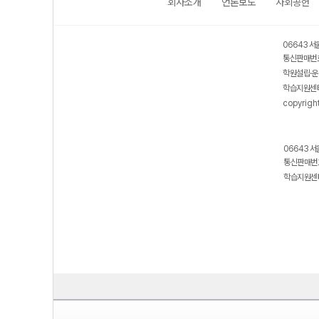
회사소개
언론보도
사회공헌
06643 서
통신판매번호
학원설립·운
학습지원센터
copyrigh
06643 서
통신판매번호
학습지원센터