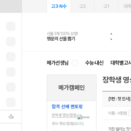
고3·N수
고2
고1
대
선물 3개 100% 당첨!
선물 100% 증정!
여름방학 스터디 캐시백
2027 러셀 단과
스마트러닝앱
메가패스
메가패스 수강생 무료혜택!
사회공헌 캠페인
행운의 선물 뽑기
메가스터디 X 올리브
메가런 썸머스쿨
강사 공개선발
설문 EVENT
3일 무료 체험권
메가클럽 멤버십
희망이룸 메가나눔
영
메가선생님
수능·내신
대학별고
장학생 영
메가캠페인
[1편 : 첫 인사]
합격 선배 멘토링
이름 : 서장원
장학생 영상/칼럼
TOP
큐브 영상/칼럼(QCC)
가장 떨리는 첫