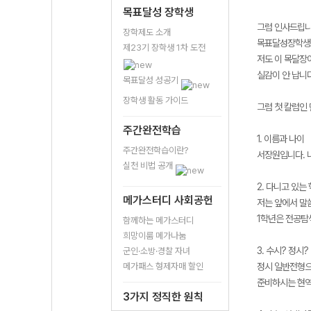
목표달성 장학생
그럼 인사드립니
장학제도 소개
목표달성장학생으
제23기 장학생 1차 도전
저도 이 목달장
실감이 안 납니다
목표달성 성공기
장학생 활동 가이드
그럼 첫 칼럼인
주간완전학습
1. 이름과 나이
주간완전학습이란?
서장원입니다. 나
실천 비법 공개
2. 다니고 있는 
메가스터디 사회공헌
저는 앞에서 말
1학년은 전공탐
함께하는 메가스터디
희망이룸 메가나눔
3. 수시? 정시?
군인·소방·경찰 자녀
메가패스 형제자매 할인
정시 일반전형으
준비하시는 현역
3가지 정직한 원칙