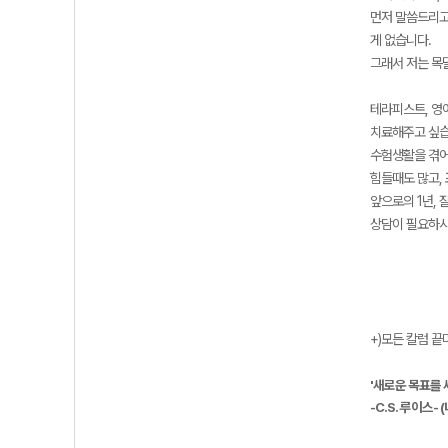
먼저 말씀드리고
게 없습니다.
그래서 저는 목
테라피스트, 영어
치료해주고 싶습
수험생활을 겪어
힘들때도 많고,
앞으로의 1년,
상담이 필요하시
+)모든 칼럼 
'새로운 목표를 
-C.S. 루이스-