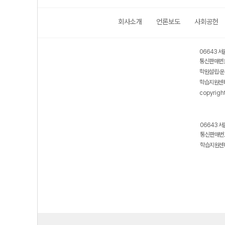
회사소개
언론보도
사회공헌
06643 서
통신판매번호
학원설립·운
학습지원센터
copyrigh
06643 서
통신판매번호
학습지원센터