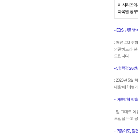
이 시리즈에
과목별 공부
- EBS 단물 
: 매년 고3 
의존하느라 본질
드립니다.
- 5월학평 28번을 
:
2025년 5
대할 때 '어떻
- 여름방학 학습가
: 말 그대로 
초점을 두고 
- 귀찮아도, 할건 