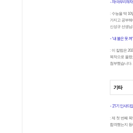
- 자! 마무리하자~ (
:
수능을 딱 1
가지고 공부해야
신성규 선생님의
- '내 불은 못 꺼' (
:
이 칼럼은 2
목적으로 올렸으
첨부했습니다.
기타
- 21기 인사드립니
:
제 첫 번째 
합격했는지 등