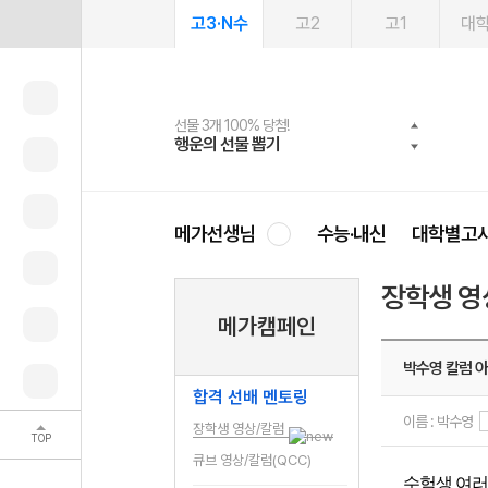
고3·N수
고2
고1
대
선물 3개 100% 당첨!
선물 100% 증정!
여름방학 스터디 캐시백
2027 러셀 단과
스마트러닝앱
메가패스
메가패스 수강생 무료혜택!
사회공헌 캠페인
행운의 선물 뽑기
메가스터디 X 올리브
메가런 썸머스쿨
강사 공개선발
설문 EVENT
3일 무료 체험권
메가클럽 멤버십
희망이룸 메가나눔
영
메가선생님
수능·내신
대학별고
장학생 영
메가캠페인
박수영 칼럼 
합격 선배 멘토링
이름 : 박수영
장학생 영상/칼럼
TOP
큐브 영상/칼럼(QCC)
수험생 여러