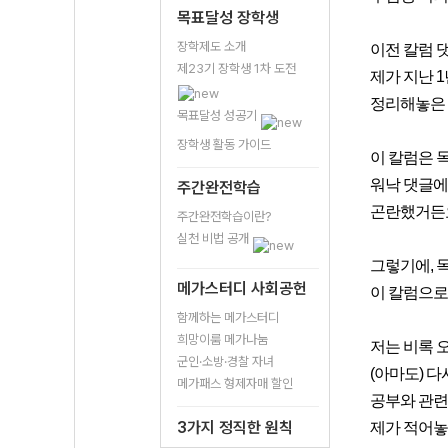
목표달성 장학생
장학제도 소개
이전 칼럼 
제23기 장학생 1차 도전
제가 지난 1
정리해놓은 
목표달성 성공기
장학생 활동 가이드
이 칼럼은 
워낙 댓글에
주간완전학습
곤란했거든
주간완전학습이란?
실천 비법 공개
그렇기에, 
메가스터디 사회공헌
이 칼럼으로
함께하는 메가스터디
희망이룸 메가나눔
저는 비록 
군인·소방·경찰 자녀
(아마도) 
메가패스 형제자매 할인
공부와 관련
3가지 정직한 원칙
제가 적어놓