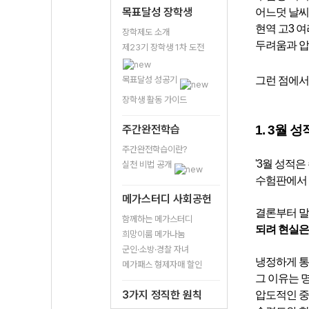
목표달성 장학생
어느덧 날씨
현역 고3 
장학제도 소개
두려움과 압
제23기 장학생 1차 도전
목표달성 성공기
그런 점에서
장학생 활동 가이드
주간완전학습
1. 3월 
주간완전학습이란?
'3월 성적은
실천 비법 공개
수험판에서 
메가스터디 사회공헌
결론부터 말
함께하는 메가스터디
되려 현실은
희망이룸 메가나눔
군인·소방·경찰 자녀
냉정하게 통
메가패스 형제자매 할인
그 이유는 
3가지 정직한 원칙
압도적인 중