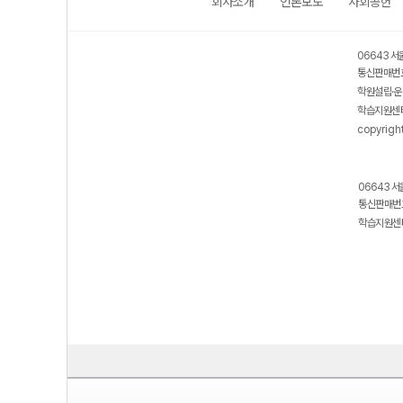
회사소개
언론보도
사회공헌
06643 서
통신판매번호
학원설립·운
학습지원센터
copyrigh
06643 서
통신판매번호
학습지원센터