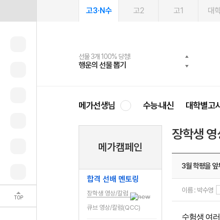
고3·N수
고2
고1
대
선물 3개 100% 당첨!
선물 100% 증정!
여름방학 스터디 캐시백
2027 러셀 단과
스마트러닝앱
메가패스
메가패스 수강생 무료혜택!
사회공헌 캠페인
행운의 선물 뽑기
메가스터디 X 올리브
메가런 썸머스쿨
강사 공개선발
설문 EVENT
3일 무료 체험권
메가클럽 멤버십
희망이룸 메가나눔
영
메가선생님
수능·내신
대학별고
장학생 영
메가캠페인
3월 학평을 
합격 선배 멘토링
이름 : 박수영
장학생 영상/칼럼
TOP
큐브 영상/칼럼(QCC)
수험생 여러