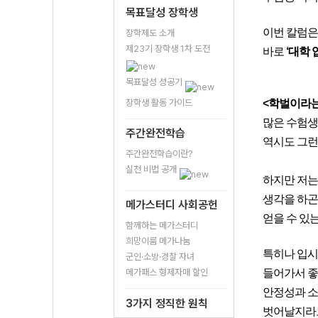
목표달성 장학생
이번 칼럼은
장학제도 소개
제23기 장학생 1차 도전
바로
‘대학
목표달성 성공기
장학생 활동 가이드
<학벌이라는
많은 수험생 
주간완전학습
역시도 그런
주간완전학습이란?
실천 비법 공개
하지만 저는
생각을 하곤 
메가스터디 사회공헌
얻을 수 있
함께하는 메가스터디
희망이룸 메가나눔
특히나 입시
군인·소방·경찰 자녀
메가패스 형제자매 할인
들어가서 좋
안정성과 소
3가지 정직한 원칙
벗어날지라도