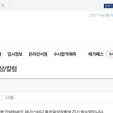
학생
알람
2027 수능
D-
프
사
입시정보
온라인서점
수시합격예측
메가패스
상/칼럼
스크랩
분 안녕하세요, 메가스터디 목표달성장학생 21기 박수영입니다.