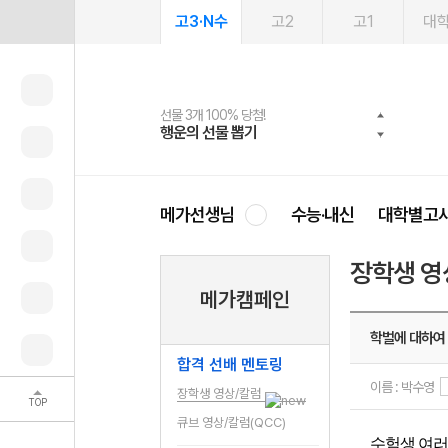
고3·N수
고2
고1
대
선물 3개 100% 당첨!
선물 100% 증정!
여름방학 스터디 캐시백
2027 러셀 단과
스마트러닝앱
메가패스
메가패스 수강생 무료혜택!
사회공헌 캠페인
행운의 선물 뽑기
메가스터디 X 올리브
메가런 썸머스쿨
강사 공개선발
설문 EVENT
3일 무료 체험권
메가클럽 멤버십
희망이룸 메가나눔
영
메가선생님
수능·내신
대학별고
장학생 영
메가캠페인
학벌에 대하여
합격 선배 멘토링
이름 : 박수영
장학생 영상/칼럼
TOP
큐브 영상/칼럼(QCC)
수험생 여러