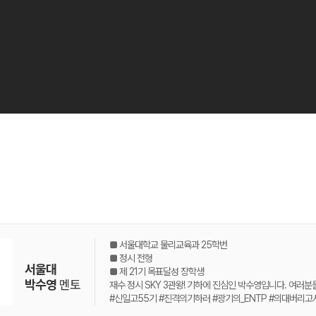
■ 서울대학교 물리교육과 25학번
■ 정시 전형
서울대
■ 제 21기 목표달성 장학생
박수영
멘토
재수 정시 SKY 3관왕! 기하에 진심인 박수영입니다. 여러분
#신일고55기 #진격의기하러 #광기의_ENTP #의대버리