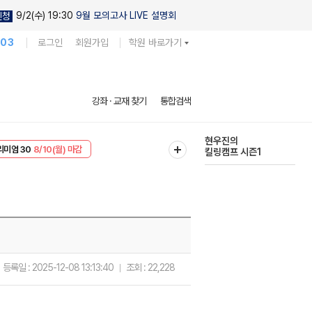
9/2(수) 19:30
9월 모의고사 LIVE 설명회
신청
103
로그인
회원가입
학원 바로가기
현우진의
강좌 · 교재 찾기
통합검색
킬링캠프 시즌1
리미엄 30
8/10(월) 마감
다채로운 난도
EVENT
8/10(월) 마감
실전 모의고사
등록일 :
2025-12-08 13:13:40
조회 :
22,228