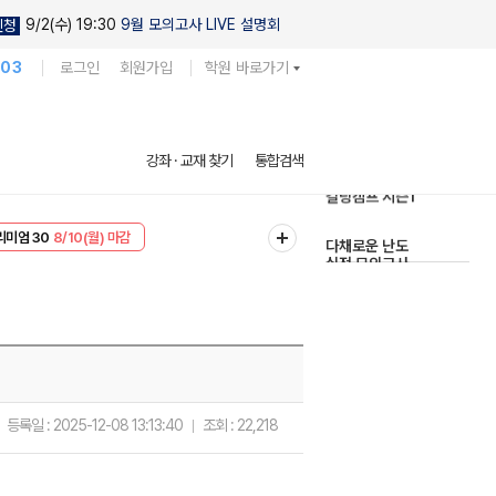
9/2(수) 19:30
9월 모의고사 LIVE 설명회
신청
103
로그인
회원가입
학원 바로가기
현우진의
강좌 · 교재 찾기
통합검색
킬링캠프 시즌1
리미엄 30
8/10(월) 마감
다채로운 난도
EVENT
8/10(월) 마감
실전 모의고사
등록일 :
2025-12-08 13:13:40
조회 :
22,218