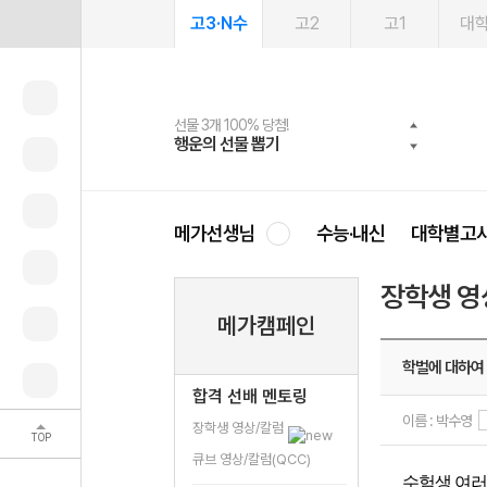
고3·N수
고2
고1
대
선물 3개 100% 당첨!
선물 100% 증정!
여름방학 스터디 캐시백
2027 러셀 단과
스마트러닝앱
메가패스
메가패스 수강생 무료혜택!
사회공헌 캠페인
행운의 선물 뽑기
메가스터디 X 올리브
메가런 썸머스쿨
강사 공개선발
설문 EVENT
3일 무료 체험권
메가클럽 멤버십
희망이룸 메가나눔
영
메가선생님
수능·내신
대학별고
장학생 영
메가캠페인
학벌에 대하여
합격 선배 멘토링
이름 : 박수영
장학생 영상/칼럼
TOP
큐브 영상/칼럼(QCC)
수험생 여러