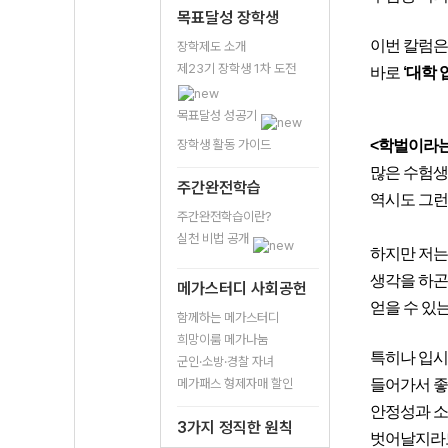
목표달성 장학생
이번 칼럼은
장학제도 소개
제23기 장학생 1차 도전
바로
‘대학
목표달성 성공기
장학생 활동 가이드
<학벌이라는
많은 수험생 
주간완전학습
역시도 그런
주간완전학습이란?
실천 비법 공개
하지만 저는
생각을 하곤 
메가스터디 사회공헌
얻을 수 있
함께하는 메가스터디
희망이룸 메가나눔
특히나 입시
군인·소방·경찰 자녀
메가패스 형제자매 할인
들어가서 좋
안정성과 소
3가지 정직한 원칙
벗어날지라도