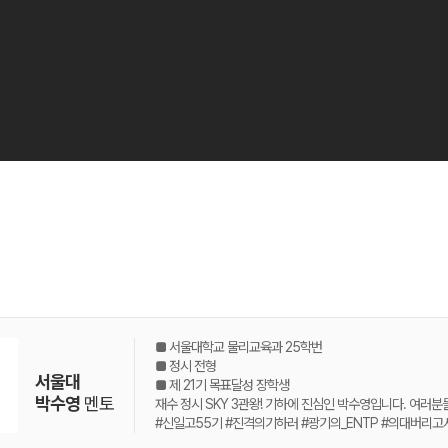
■ 서울대학교 물리교육과 25학번
■ 정시 전형
서울대
■ 제 21기 목표달성 장학생
박수영
멘토
재수 정시 SKY 3관왕! 기하에 진심인 박수영입니다. 여러분
#신일고55기 #진격의기하러 #광기의_ENTP #의대버리