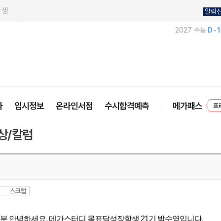
학생
알람
2027 수능
D-
프
사
입시정보
온라인서점
수시합격예측
메가패스
상/칼럼
스크랩
분 안녕하세요, 메가스터디 목표달성장학생 21기 박수영입니다.