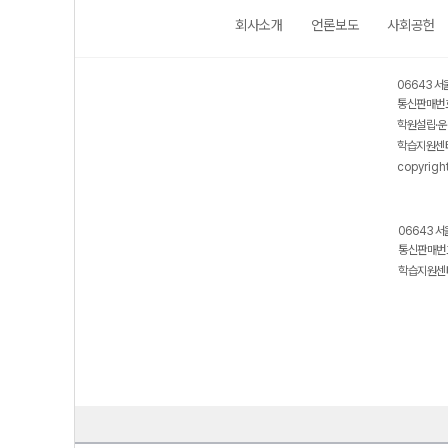
회사소개
언론보도
사회공헌
06643 서
통신판매번호
학원설립·운
학습지원센터
copyrigh
06643 서
통신판매번호
학습지원센터