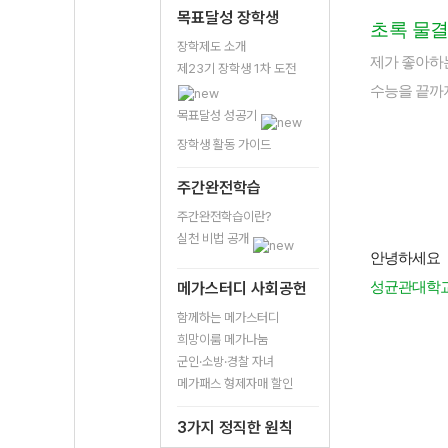
목표달성 장학생
초록 물결
장학제도 소개
제가 좋아하
제23기 장학생 1차 도전
수능을 끝까지
목표달성 성공기
장학생 활동 가이드
주간완전학습
주간완전학습이란?
실천 비법 공개
안녕하세요
메가스터디 사회공헌
성균관대학교
함께하는 메가스터디
희망이룸 메가나눔
군인·소방·경찰 자녀
메가패스 형제자매 할인
3가지 정직한 원칙