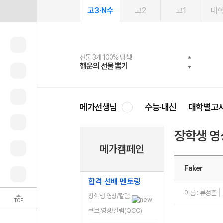
고3·N수
고2
고1
대
선물 3개 100% 당첨!
선물 100% 증정!
2027 러셀 단과
스마트러닝앱
메가패스
메가패스 수강생 무료혜택!
사회공헌 캠페인
행운의 선물 뽑기
메가스터디 X 올리브
강사 공개선발
설문 EVENT
3일 무료 체험권
메가클럽 멤버십
희망이룸 메가나눔
영
메가선생님
수능·내신
대학별고
장학생 영
메가캠페인
Faker
합격 선배 멘토링
이름 : 류성준
장학생 영상/칼럼
TOP
큐브 영상/칼럼(QCC)