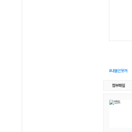
내불은못꺼
첨부파일