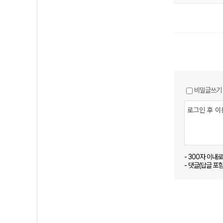
비밀글쓰기
- 300자 이내
- 댓글(답글 포