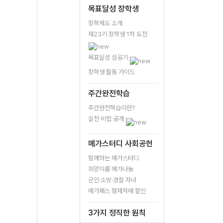
목표달성 장학생
장학제도 소개
제23기 장학생 1차 도전
목표달성 성공기
장학생 활동 가이드
주간완전학습
주간완전학습이란?
실천 비법 공개
메가스터디 사회공헌
함께하는 메가스터디
희망이룸 메가나눔
군인·소방·경찰 자녀
메가패스 형제자매 할인
3가지 정직한 원칙