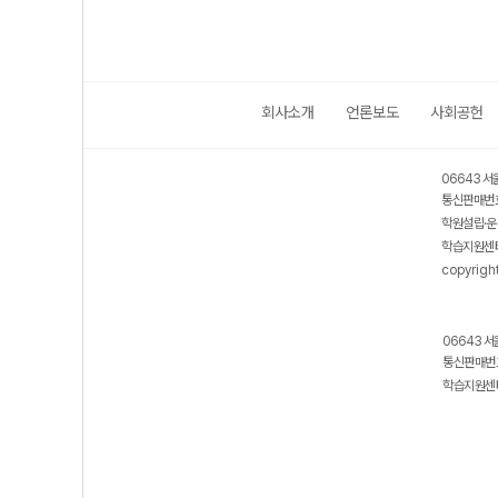
회사소개
언론보도
사회공헌
06643 서
통신판매번호
학원설립·운
학습지원센터
copyrigh
06643 서
통신판매번호
학습지원센터