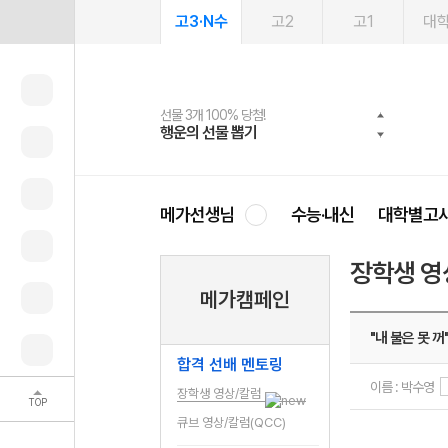
고3·N수
고2
고1
대
선물 3개 100% 당첨!
선물 100% 증정!
여름방학 스터디 캐시백
2027 러셀 단과
스마트러닝앱
메가패스
메가패스 수강생 무료혜택!
사회공헌 캠페인
행운의 선물 뽑기
메가스터디 X 올리브
메가런 썸머스쿨
강사 공개선발
설문 EVENT
3일 무료 체험권
메가클럽 멤버십
희망이룸 메가나눔
영
메가선생님
수능·내신
대학별고
장학생 영
메가캠페인
"내 불은 못 꺼
합격 선배 멘토링
이름 : 박수영
장학생 영상/칼럼
TOP
큐브 영상/칼럼(QCC)