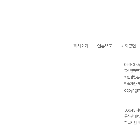
회사소개
언론보도
사회공헌
06643 서
통신판매번호
학원설립·운
학습지원센터
copyrigh
06643 서
통신판매번호
학습지원센터