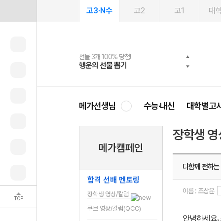
고3·N수
고2
고1
대
선물 3개 100% 당첨!
선물 100% 증정!
2027 러셀 단과
스마트러닝앱
메가패스
메가패스 수강생 무료혜택!
사회공헌 캠페인
행운의 선물 뽑기
메가스터디 X 올리브
강사 공개선발
설문 EVENT
3일 무료 체험권
메가클럽 멤버십
희망이룸 메가나눔
영
메가선생님
수능·내신
대학별고
장학생 영
메가캠페인
다함께 전하는
합격 선배 멘토링
이름 : 조상윤
장학생 영상/칼럼
TOP
큐브 영상/칼럼(QCC)
안녕하세요,