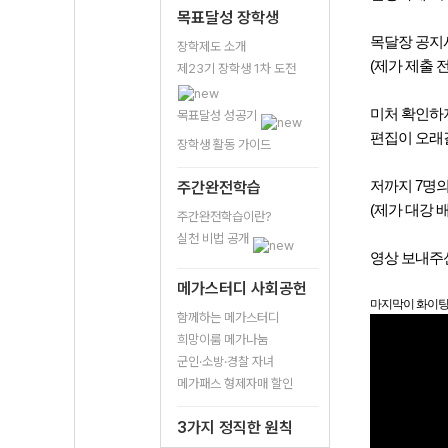
목표달성 장학생
목달장 공지
장학제도 소개
(제가 제출 
제23기 장학생 1차 도전
미처 확인하지
목표달성 성공기
편집이 오래
장학생 활동 가이드
주간완전학습
저까지 7명의
(제가 대강
주간완전학습이란?
실천 비법 공개
영상 보내주신
메가스터디 사회공헌
마지막이 화이팅
함께하는 메가스터디
희망이룸 메가나눔
군인·소방·경찰 자녀
메가패스 형제자매 할인
3가지 정직한 원칙