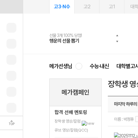
고3·N수
고2
고1
대
선물 3개 100% 당첨!
선물 100% 증정!
여름방학 스터디 캐시백
2027 러셀 단과
스마트러닝앱
메가패스
메가패스 수강생 무료혜택!
사회공헌 캠페인
행운의 선물 뽑기
메가스터디 X 올리브
메가런 썸머스쿨
강사 공개선발
설문 EVENT
3일 무료 체험권
메가클럽 멤버십
희망이룸 메가나눔
영
메가선생님
수능·내신
대학별고
장학생 영
메가캠페인
마지막 하루의
합격 선배 멘토링
이름 : 박정후
장학생 영상/칼럼
TOP
큐브 영상/칼럼(QCC)