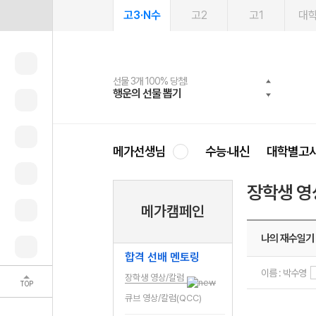
고3·N수
고2
고1
대
선물 3개 100% 당첨!
선물 100% 증정!
여름방학 스터디 캐시백
2027 러셀 단과
스마트러닝앱
메가패스
메가패스 수강생 무료혜택!
사회공헌 캠페인
행운의 선물 뽑기
메가스터디 X 올리브
메가런 썸머스쿨
강사 공개선발
설문 EVENT
3일 무료 체험권
메가클럽 멤버십
희망이룸 메가나눔
영
메가선생님
수능·내신
대학별고
장학생 영
메가캠페인
나의 재수일기
합격 선배 멘토링
이름 : 박수영
장학생 영상/칼럼
TOP
큐브 영상/칼럼(QCC)