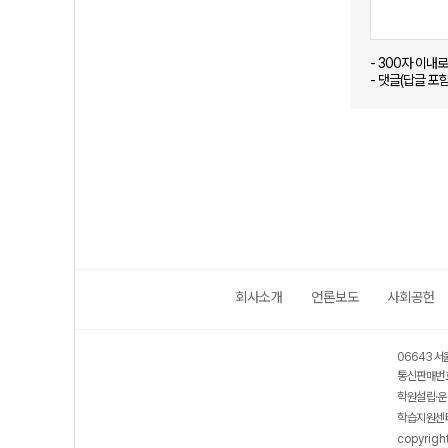
- 300자 이내
- 댓글(답글 포
회사소개
언론보도
사회공헌
06643 서
통신판매번호
학원설립·운
학습지원센터
copyrigh