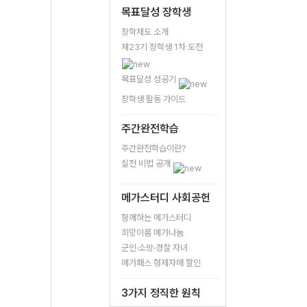
목표달성 장학생
장학제도 소개
제23기 장학생 1차 도전
목표달성 성공기
장학생 활동 가이드
주간완전학습
주간완전학습이란?
실천 비법 공개
메가스터디 사회공헌
함께하는 메가스터디
희망이룸 메가나눔
군인·소방·경찰 자녀
메가패스 형제자매 할인
3가지 정직한 원칙