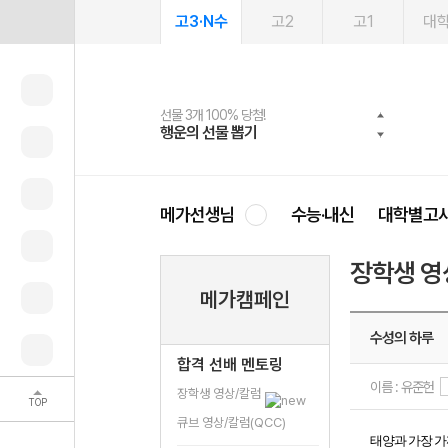
고3·N수
고2
고1
대
선물 3개 100% 당첨!
선물 100% 증정!
여름방학 스터디 캐시백
2027 러셀 단과
스마트러닝앱
메가패스
메가패스 수강생 무료혜택!
사회공헌 캠페인
행운의 선물 뽑기
메가스터디 X 올리브
메가런 썸머스쿨
강사 공개선발
설문 EVENT
3일 무료 체험권
메가클럽 멤버십
희망이룸 메가나눔
영
메가선생님
수능·내신
대학별고
장학생 영
메가캠페인
수성의 하루
합격 선배 멘토링
이름 : 유준헌
장학생 영상/칼럼
TOP
큐브 영상/칼럼(QCC)
태양과 가장 가