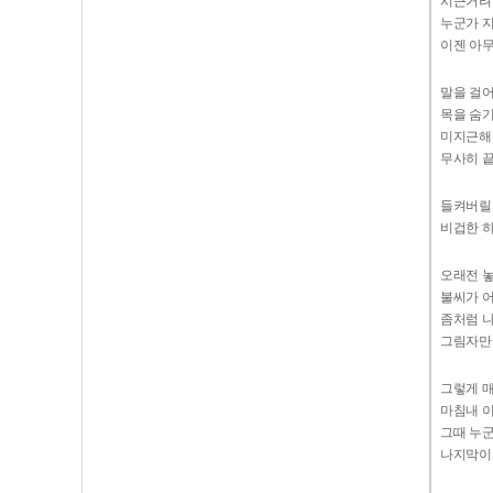
시큰거려
누군가 지
이젠 아무
말을 걸
목을 숨
미지근해
무사히 
들켜버릴
비겁한 
오래전 
불씨가 
좀처럼 
그림자만
그렇게 
마침내 이
그때 누
나지막이