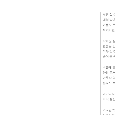
뭐든 할 
매일 밤
아물지 
썩어버린 
작아진 
한참을 
겨우 한
숨이 좀
비뚤게 
한참 몸
아무 대
혼자서 
미끄러지
아직 절
커다란 