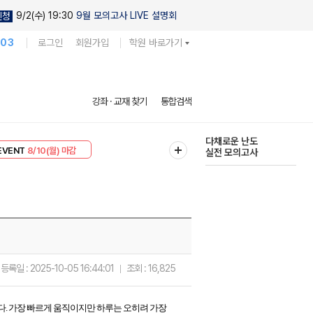
9/2(수) 19:30
9월 모의고사 LIVE 설명회
신청
103
로그인
회원가입
학원 바로가기
현우진의
강좌 · 교재 찾기
통합검색
킬링캠프 시즌1
리미엄 30
8/10(월) 마감
다채로운 난도
EVENT
8/10(월) 마감
실전 모의고사
등록일 :
2025-10-05 16:44:01
조회 :
16,825
다. 가장 빠르게 움직이지만 하루는 오히려 가장