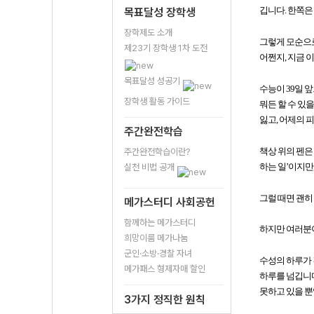
깁니다. 한쪽은
목표달성 장학생
장학제도 소개
그렇게 모순으로
제23기 장학생 1차 도전
어쩐지, 지금 
목표달성 성공기
수능이 39일 
장학생 활동 가이드
뭐든 할 수 있
잃고, 어제의 
주간완전학습
책상 위의 펜은
주간완전학습이란?
하는 일’이지만
실천 비법 공개
그럴 때면 괜히
메가스터디 사회공헌
함께하는 메가스터디
하지만 여러분이
희망이룸 메가나눔
군인·소방·경찰 자녀
수성의 하루가 
메가패스 형제자매 할인
하루를 넘깁니다
못하고 있을 뿐
3가지 정직한 원칙