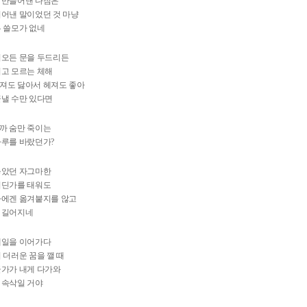
 만들어낸 다짐은
어낸 말이었던 것 마냥
 쓸모가 없네
어오든 문을 두드리든
기고 모르는 체해
져도 닳아서 헤져도 좋아
끝낼 수만 있다면
까 숨만 죽이는
하루를 바랐던가?
놓았던 자그마한
어딘가를 태워도
나에겐 옮겨붙지를 않고
 길어지네
매일을 이어가다
 더러운 꿈을 깰 때
군가가 내게 다가와
 속삭일 거야