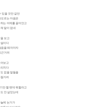
수 있을 것만 같던
 차오르는 마음은
못하는 어제를 끌어안고
채 말이 없네
발을 보고
망설이다
 걸음을 떼자마자
 씨근거려
웃어보고
서리치다
답도 없을 말들을
주절거려
기만 할 텐데 뭐할라고
반도 안 살았는데
하늘에 눈가가