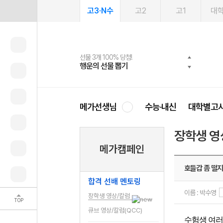
고3·N수
고2
고1
대
선물 3개 100% 당첨!
선물 100% 증정!
여름방학 스터디 캐시백
2027 러셀 단과
스마트러닝앱
메가패스
메가패스 수강생 무료혜택!
사회공헌 캠페인
행운의 선물 뽑기
메가스터디 X 올리브
메가런 썸머스쿨
강사 공개선발
설문 EVENT
3일 무료 체험권
메가클럽 멤버십
희망이룸 메가나눔
영
메가선생님
수능·내신
대학별고
장학생 영
메가캠페인
호들갑 좀 떨지
합격 선배 멘토링
이름 : 박수영
장학생 영상/칼럼
TOP
큐브 영상/칼럼(QCC)
수험생 여러