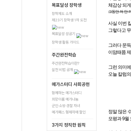
목표달성 장학생
체감상 되게
그동안 저 안 까
장학제도 소개
제23기 장학생 1차 도전
사실 이번 
그렇다고 무
목표달성 성공기
장학생 활동 가이드
그러다 문득 
이맘때쯤 제
주간완전학습
주간완전학습이란?
그런 의미에
실천 비법 공개
오늘 칼럼의
메가스터디 사회공헌
함께하는 메가스터디
희망이룸 메가나눔
군인·소방·경찰 자녀
정말 많은 
메가패스 형제자매 할인
모평과 9월
3가지 정직한 원칙