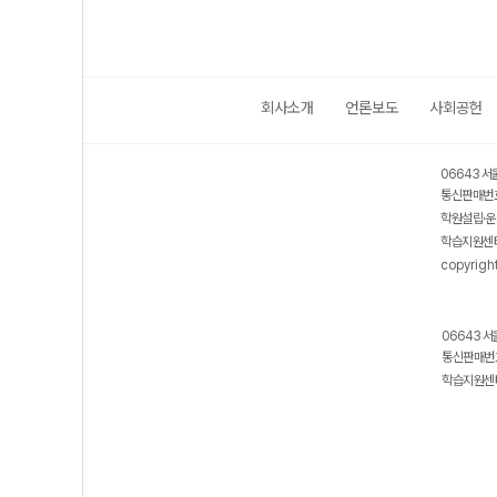
회사소개
언론보도
사회공헌
06643 서
통신판매번호
학원설립·운
학습지원센터
copyrigh
06643 서
통신판매번호
학습지원센터