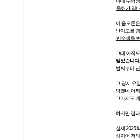
이때 수험생
'올해가 역
이 음모론은
난이도를 
'반수생
을 
그때 아직도
떨었습니다.
벌써부터 난
그 당시 유
망했네 어쩌
그마저도 캐
하지만 결과
실제 202
심지어 저의