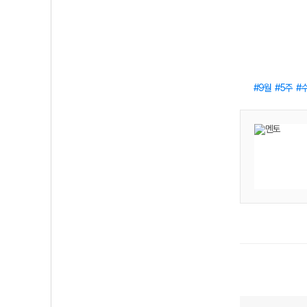
9월
5주