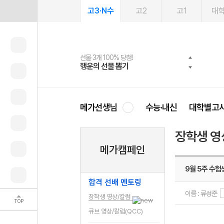
고3·N수
고2
고1
대
선물 3개 100% 당첨!
선물 100% 증정!
여름방학 스터디 캐시백
2027 러셀 단과
스마트러닝앱
메가패스
메가패스 수강생 무료혜택!
사회공헌 캠페인
행운의 선물 뽑기
메가스터디 X 올리브
메가런 썸머스쿨
강사 공개선발
설문 EVENT
3일 무료 체험권
메가클럽 멤버십
희망이룸 메가나눔
영
메가선생님
수능·내신
대학별고
장학생 영
메가캠페인
9월 5주 수
합격 선배 멘토링
이름 : 류성준
장학생 영상/칼럼
TOP
큐브 영상/칼럼(QCC)