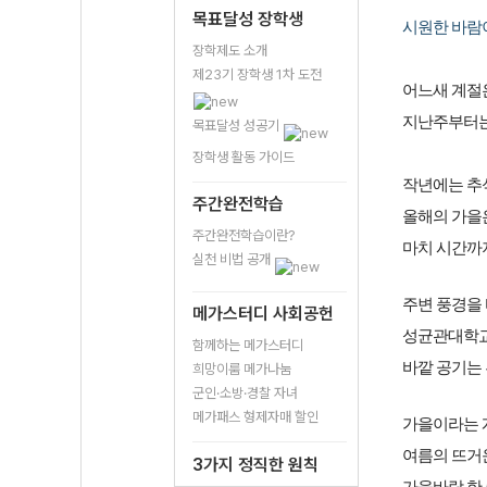
목표달성 장학생
시원한 바람
장학제도 소개
제23기 장학생 1차 도전
어느새 계절
지난주부터는
목표달성 성공기
장학생 활동 가이드
작년에는 추
주간완전학습
올해의 가을
주간완전학습이란?
마치 시간까지
실천 비법 공개
주변 풍경을
메가스터디 사회공헌
성균관대학교
함께하는 메가스터디
바깥 공기는
희망이룸 메가나눔
군인·소방·경찰 자녀
메가패스 형제자매 할인
가을이라는 
여름의 뜨거
3가지 정직한 원칙