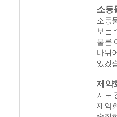
소동
소동물
보는 
물론 
나뉘어
있겠습
제약
저도 
제약회
솔직히