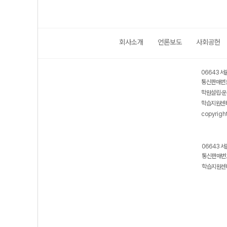
회사소개
언론보도
사회공헌
06643 서
통신판매번호
학원설립·운
학습지원센터
copyrigh
06643 서
통신판매번호
학습지원센터