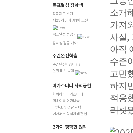
그동안
목표달성 장학생
소개해
장학제도 소개
제23기 장학생 1차 도전
가져와
목표달성 성공기
사실,
장학생 활동 가이드
아직 
주간완전학습
수준이
주간완전학습이란?
실천 비법 공개
고민
하지만
메가스터디 사회공헌
함께하는 메가스터디
적응했
희망이룸 메가나눔
군인·소방·경찰 자녀
리셋
메가패스 형제자매 할인
3가지 정직한 원칙