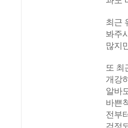
과도 
최근 
봐주시
많지만
또 최
개강하
알바도
바쁜척
전부터
걱정되