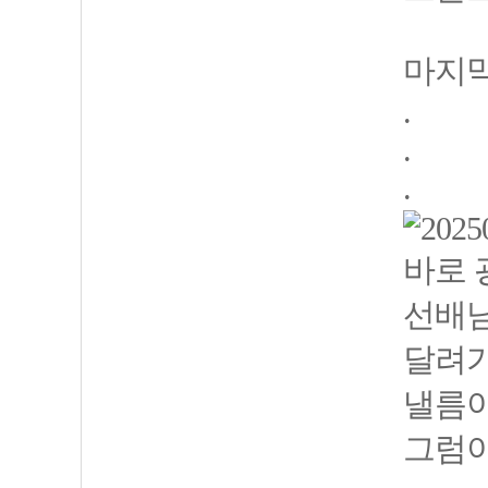
마지막
.
.
.
바로 
선배님
달려
낼름이
그럼