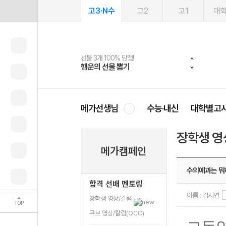
고3·N수
고2
고1
대
선물 3개 100% 당첨!
선물 100% 증정!
여름방학 스터디 캐시백
2027 러셀 단과
스마트러닝앱
메가패스
메가패스 수강생 무료혜택!
사회공헌 캠페인
행운의 선물 뽑기
메가스터디 X 올리브
메가런 썸머스쿨
강사 공개선발
설문 EVENT
3일 무료 체험권
메가클럽 멤버십
희망이룸 메가나눔
영
메가선생님
수능·내신
대학별고
장학생 영
메가캠페인
수의예과는 뭐
합격 선배 멘토링
이름 : 김시연
장학생 영상/칼럼
TOP
큐브 영상/칼럼(QCC)