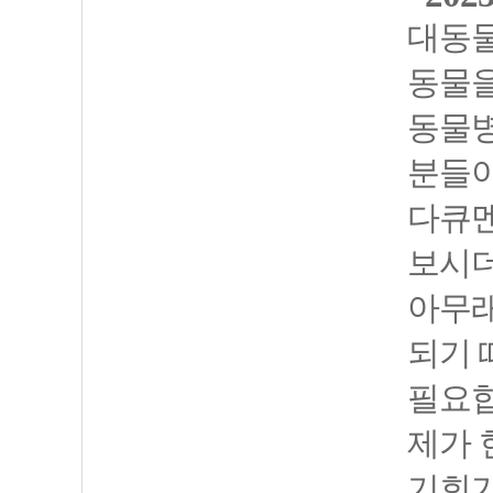
대동물
동물을
동물병
분들이
다큐멘
보시
아무래
되기 
필요
제가 
기회가