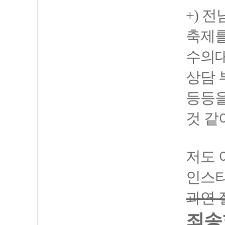
+) 
축제를
수의대
상담 
등등을
것 같
저도 
인스타
과연 
죄송