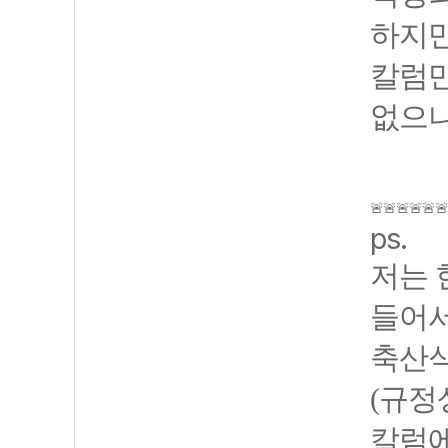
하지만
칼럼만
없으니
🚨🚨🚨🚨🚨
ps.
저는 
들어서
축산식
(규정
칼럼에