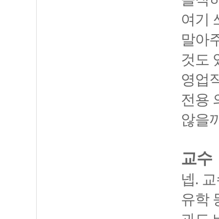
여기 
말아주
것도 
영업직
전용 
않을까
교수
넵. 
유학 