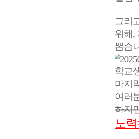
그리고
위해,
뽑습니
학교생
마지막
여러
하지만
노력