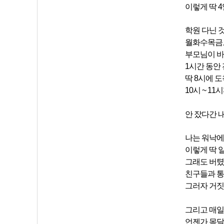
이렇게 딱 
학원 다닌 
월화수목금토
부모님이 바
1시간 동안
딱 8시에 
10시 ~ 1
안 잤다간 내
나는 워낙에
이렇게 딱 
그래도 버텼
친구들과 통
그러자 거짓
그리고 매일
언젠가 목달