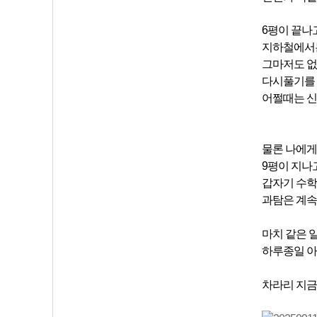
6평이 끝나
지하철에서는
그마저도 
다시풀기를 
어쩔때는 신
물론 나에게
9평이 지나
갑자기 수학
과탐은 계속
마치 같은 
하루종일 아
차라리 지금