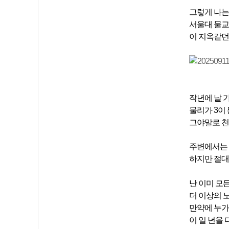
그렇게
나
서울대 물교
이 지옥같던
작년에 날 
물리가 3이
그야말로 천
주변에서는 
하지만 절대
난 이미 모
더 이상의 
만약에 누가 
이 일 년을