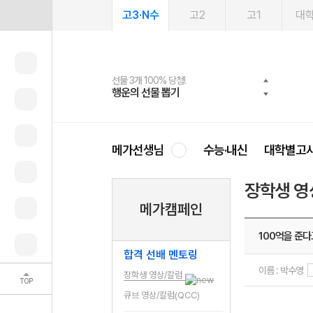
고3·N수
고2
고1
대
선물 3개 100% 당첨!
선물 100% 증정!
여름방학 스터디 캐시백
2027 러셀 단과
스마트러닝앱
메가패스
메가패스 수강생 무료혜택!
사회공헌 캠페인
행운의 선물 뽑기
메가스터디 X 올리브
메가런 썸머스쿨
강사 공개선발
설문 EVENT
3일 무료 체험권
메가클럽 멤버십
희망이룸 메가나눔
영
메가선생님
수능·내신
대학별고
장학생 영
메가캠페인
100억을 준다
합격 선배 멘토링
이름 : 박수영
장학생 영상/칼럼
TOP
큐브 영상/칼럼(QCC)