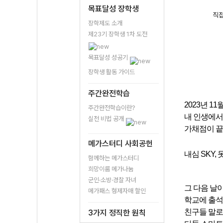
목표달성 장학생
직접
장학제도 소개
제23기 장학생 1차 도전
목표달성 성공기
장학생 활동 가이드
주간완전학습
2023년 11월
주간완전학습이란?
내 인생에서 
실천 비법 공개
가채점이 
메가스터디 사회공헌
내심 SKY
함께하는 메가스터디
희망이룸 메가나눔
군인·소방·경찰 자녀
그 다음 날
메가패스 형제자매 할인
학교에 출석
친구들 말로
3가지 정직한 원칙