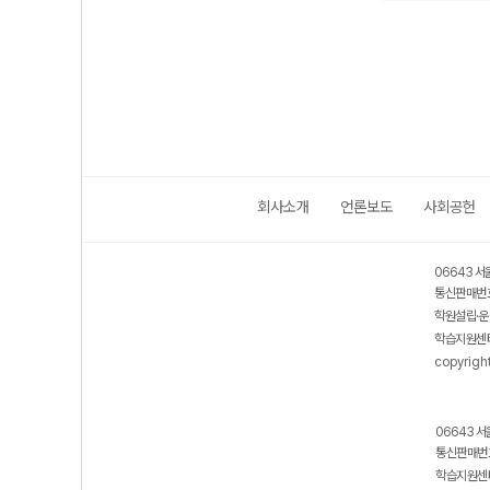
회사소개
언론보도
사회공헌
06643 서
통신판매번호
학원설립·운
학습지원센터
copyrigh
06643 서
통신판매번호
학습지원센터