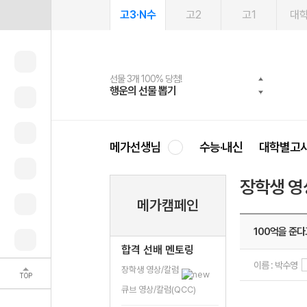
고3·N수
고2
고1
대
선물 3개 100% 당첨!
선물 100% 증정!
여름방학 스터디 캐시백
2027 러셀 단과
스마트러닝앱
메가패스
메가패스 수강생 무료혜택!
사회공헌 캠페인
행운의 선물 뽑기
메가스터디 X 올리브
메가런 썸머스쿨
강사 공개선발
설문 EVENT
3일 무료 체험권
메가클럽 멤버십
희망이룸 메가나눔
영
메가선생님
수능·내신
대학별고
장학생 영
메가캠페인
100억을 준다
합격 선배 멘토링
이름 : 박수영
장학생 영상/칼럼
TOP
큐브 영상/칼럼(QCC)