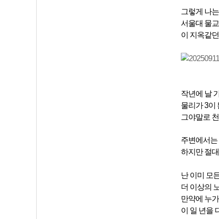
그렇게
나
서울대 물교
이 지옥같던
작년에 날 
물리가 3이
그야말로 천
주변에서는 
하지만 절대
난 이미 모
더 이상의 
만약에 누가 
이 일 년을