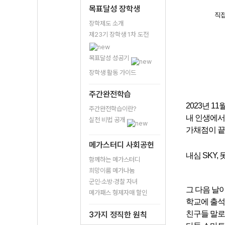
목표달성 장학생
직접
장학제도 소개
제23기 장학생 1차 도전
목표달성 성공기
장학생 활동 가이드
주간완전학습
2023년 11월
주간완전학습이란?
내 인생에서 
실천 비법 공개
가채점이 
메가스터디 사회공헌
내심 SKY
함께하는 메가스터디
희망이룸 메가나눔
군인·소방·경찰 자녀
그 다음 날
메가패스 형제자매 할인
학교에 출석
친구들 말로
3가지 정직한 원칙