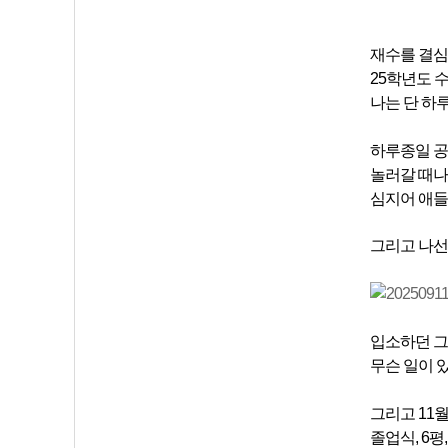
재수를 결심한
25학년도 수
나는 단 하
하루종일 공
놀러갈 때나
심지어 애들
그리고 나선
입소하던 그
무슨 일이 
그리고 11월
졸업식, 6평