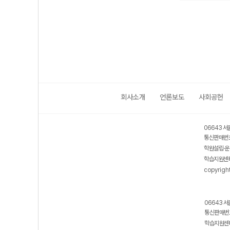
회사소개
언론보도
사회공헌
06643 서
통신판매번호
학원설립·운
학습지원센터
copyrigh
06643 서
통신판매번호
학습지원센터