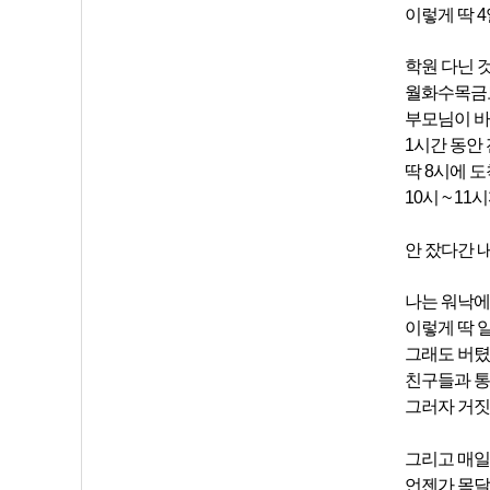
이렇게 딱 
학원 다닌 
월화수목금토
부모님이 바
1시간 동안
딱 8시에 
10시 ~ 1
안 잤다간 내
나는 워낙에
이렇게 딱 
그래도 버텼
친구들과 통
그러자 거짓
그리고 매일
언젠가 목달