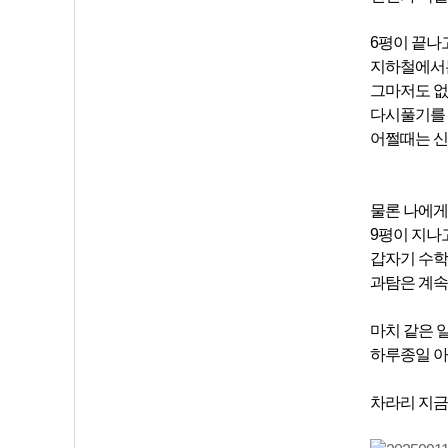
6평이 끝나
지하철에서는
그마저도 
다시풀기를 
어쩔때는 신
물론 나에게
9평이 지나
갑자기 수학
과탐은 계속
마치 같은 
하루종일 아
차라리 지금