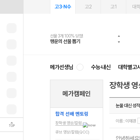
고3·N수
고2
고1
대
선물 3개 100% 당첨!
선물 100% 증정!
여름방학 스터디 캐시백
2027 러셀 단과
스마트러닝앱
메가패스
메가패스 수강생 무료혜택!
사회공헌 캠페인
행운의 선물 뽑기
메가스터디 X 올리브
메가런 썸머스쿨
강사 공개선발
설문 EVENT
3일 무료 체험권
메가클럽 멤버십
희망이룸 메가나눔
영
메가선생님
수능·내신
대학별고
장학생 영
메가캠페인
눈물 대신 성적
합격 선배 멘토링
이름 : 이재경
장학생 영상/칼럼
TOP
큐브 영상/칼럼(QCC)
안녕하세요!