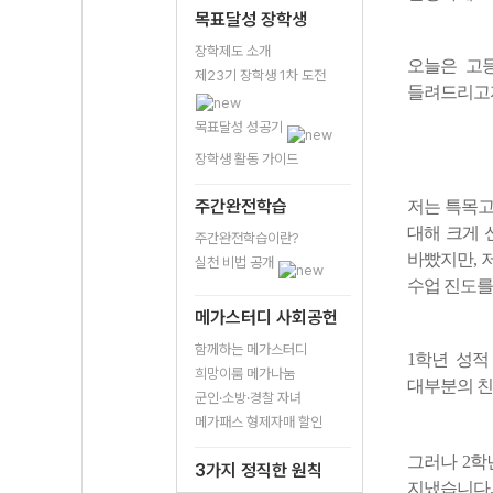
목표달성 장학생
장학제도 소개
오늘은 고등
제23기 장학생 1차 도전
들려드리고자
목표달성 성공기
장학생 활동 가이드
주간완전학습
저는 특목고
대해 크게 
주간완전학습이란?
바빴지만, 저
실천 비법 공개
수업 진도를
메가스터디 사회공헌
함께하는 메가스터디
1학년 성적
희망이룸 메가나눔
대부분의 친
군인·소방·경찰 자녀
메가패스 형제자매 할인
그러나 2학
3가지 정직한 원칙
지냈습니다.