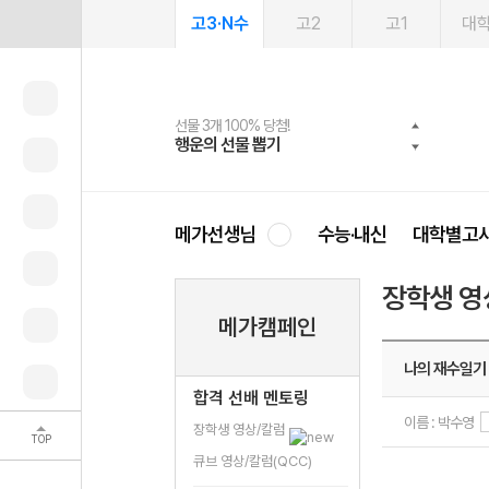
고3·N수
고2
고1
대
선물 3개 100% 당첨!
선물 100% 증정!
여름방학 스터디 캐시백
2027 러셀 단과
스마트러닝앱
메가패스
메가패스 수강생 무료혜택!
사회공헌 캠페인
행운의 선물 뽑기
메가스터디 X 올리브
메가런 썸머스쿨
강사 공개선발
설문 EVENT
3일 무료 체험권
메가클럽 멤버십
희망이룸 메가나눔
영
메가선생님
수능·내신
대학별고
장학생 영
메가캠페인
나의 재수일기
합격 선배 멘토링
이름 : 박수영
장학생 영상/칼럼
TOP
큐브 영상/칼럼(QCC)