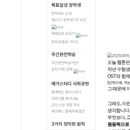
목표달성 장학생
장학제도 소개
제23기 장학생 1차 도전
목표달성 성공기
장학생 활동 가이드
주간완전학습
오늘 웹툰은
주간완전학습이란?
작년 수험생
실천 비법 공개
OST와 함
(단적으로, 저는
메가스터디 사회공헌
그 때문에 
함께하는 메가스터디
희망이룸 메가나눔
그래도, 이
군인·소방·경찰 자녀
생각합니다.
메가패스 형제자매 할인
무엇보다,
그
3가지 정직한 원칙
원동력으로 