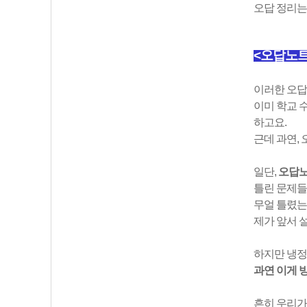
오답 정리는 
<오답노트
이러한 오답
이미 학교 
하고요.
근데 과연,
일단,
오답노
틀린 문제들
무얼 틀렸는
제가 앞서 
하지만 냉정
과연 이게 
흔히 우리가