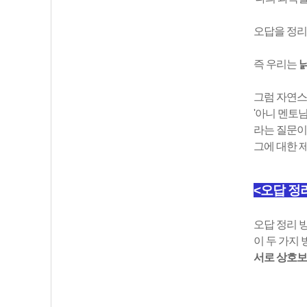
오답을 정리
즉 우리는
낡
그럼 자연
'아니 멘토
라는 질문이
그에 대한 
<오답 정
오답 정리 
이 두 가지
서로 상호보