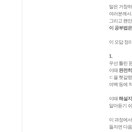
말은 거창하
여러분께서는
그리고 왠만
이 공부법은
이 오답 정
1.
우선 틀린 
이때
완전히
ㄷ을 헷갈렸
여백 등에 
이때
해설지
알아듣기 쉬운
이 과정에서
들자면 다음