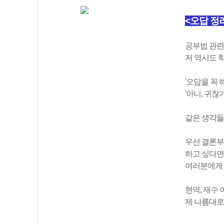
<오답 정
공부법 관련
저 역시도 
'오답을 꼭 
'아니, 귀찮
같은 생각들
우선 결론부
하고 싶다면
여러분에게 
현역, 재수
제 나름대로