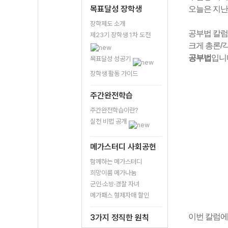
목표달성 장학생
오늘은 지난
장학제도 소개
공부법 칼럼
제23기 장학생 1차 도전
크게 총론/
공부법
입니
목표달성 성공기
장학생 활동 가이드
주간완전학습
주간완전학습이란?
실천 비법 공개
메가스터디 사회공헌
함께하는 메가스터디
희망이룸 메가나눔
군인·소방·경찰 자녀
메가패스 형제자매 할인
이번 칼럼에
3가지 정직한 원칙