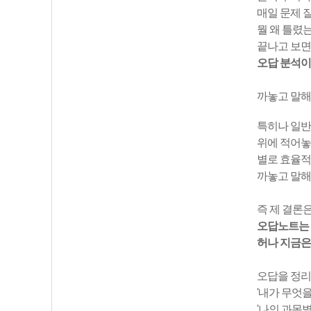
매일 문제 
뭘 왜 틀렸
끝나고 보면 
오답 분석이
까놓고 말해
특히나 일반
위에 적어놓
별로 효율적
까놓고 말해
즉 제 결론
오답노트는 
허나 지금은
오답을 정리
'내가 무엇을
'나의 과목별