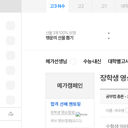
고3·N수
고2
고1
대
선물 3개 100% 당첨!
선물 100% 증정!
여름방학 스터디 캐시백
2027 러셀 단과
스마트러닝앱
메가패스
메가패스 수강생 무료혜택!
사회공헌 캠페인
행운의 선물 뽑기
메가스터디 X 올리브
메가런 썸머스쿨
강사 공개선발
설문 EVENT
3일 무료 체험권
메가클럽 멤버십
희망이룸 메가나눔
영
메가선생님
수능·내신
대학별고
장학생 영
메가캠페인
공부법 총론 -
합격 선배 멘토링
이름 : 박수영
장학생 영상/칼럼
TOP
큐브 영상/칼럼(QCC)
수험생 여러