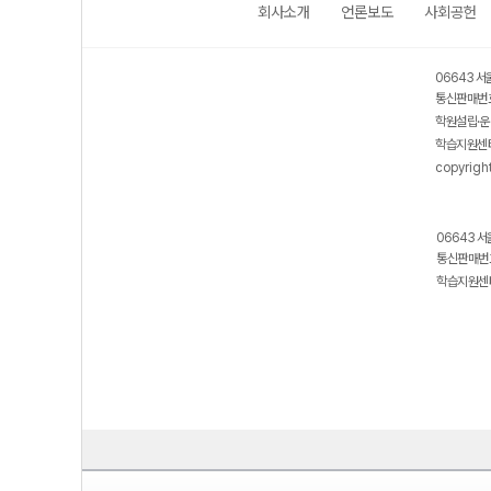
회사소개
언론보도
사회공헌
06643 서
통신판매번호
학원설립·운
학습지원센터
copyrigh
06643 서
통신판매번호
학습지원센터