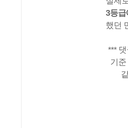
실제로
3등급
했던 
***
기준
같