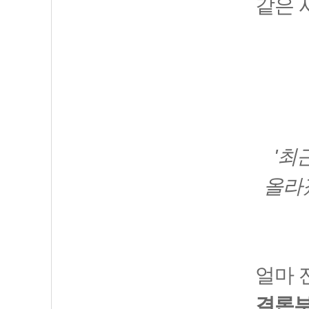
같은 
'최
올라
얼마 
결론부