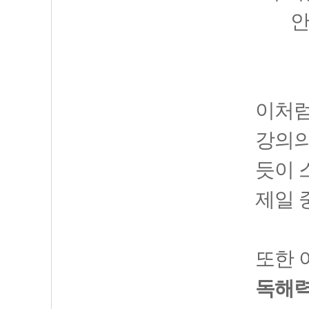
안
이처럼
강의의
듯이 
제일 
또한 
독해력