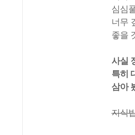
심심풀
너무 
좋을 
사실 
특히 
삼아 
지식밥차