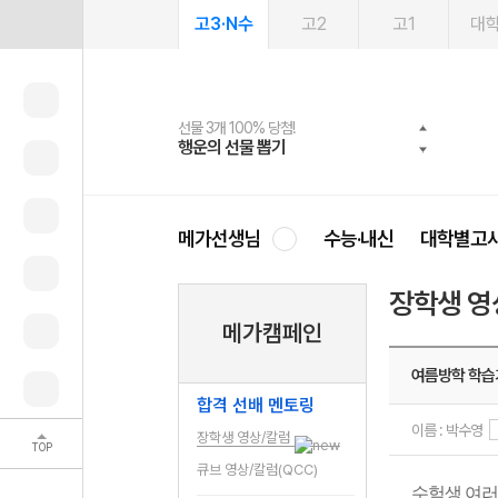
고3·N수
고2
고1
대
선물 3개 100% 당첨!
선물 100% 증정!
여름방학 스터디 캐시백
2027 러셀 단과
스마트러닝앱
메가패스
메가패스 수강생 무료혜택!
사회공헌 캠페인
행운의 선물 뽑기
메가스터디 X 올리브
메가런 썸머스쿨
강사 공개선발
설문 EVENT
3일 무료 체험권
메가클럽 멤버십
희망이룸 메가나눔
영
메가선생님
수능·내신
대학별고
장학생 영
메가캠페인
여름방학 학습
합격 선배 멘토링
이름 : 박수영
장학생 영상/칼럼
TOP
큐브 영상/칼럼(QCC)
수험생 여러