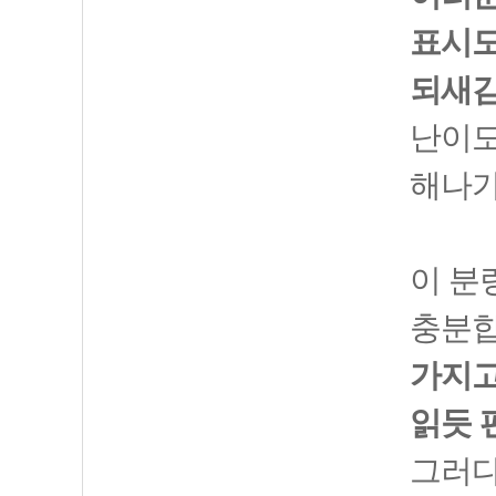
표시도
되새김
난이
해나가
이 분
충분합
가지고
읽듯 
그러다