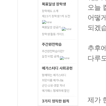
목표달성 장학생
오늘 
장학제도 소개
어떻게
제23기 장학생 1차 도전
되겠습
목표달성 성공기
장학생 활동 가이드
주간완전학습
추후에
주간완전학습이란?
다루도
실천 비법 공개
메가스터디 사회공헌
함께하는 메가스터디
희망이룸 메가나눔
군인·소방·경찰 자녀
메가패스 형제자매 할인
제가 
3가지 정직한 원칙