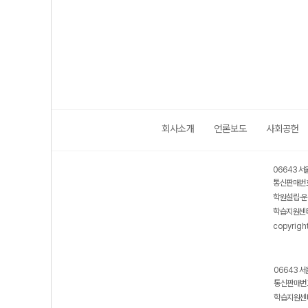
회사소개
언론보도
사회공헌
06643 서
통신판매번호
학원설립·운
학습지원센터
copyrigh
06643 서
통신판매번호
학습지원센터