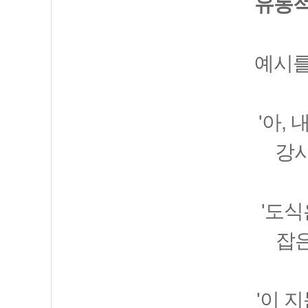
유동적
예시를
'아,
강사
'도식
잡은
'이 