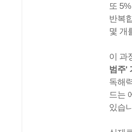
또 5
반복합
몇 개
이 과
범주'
독해력
드는 
있습니