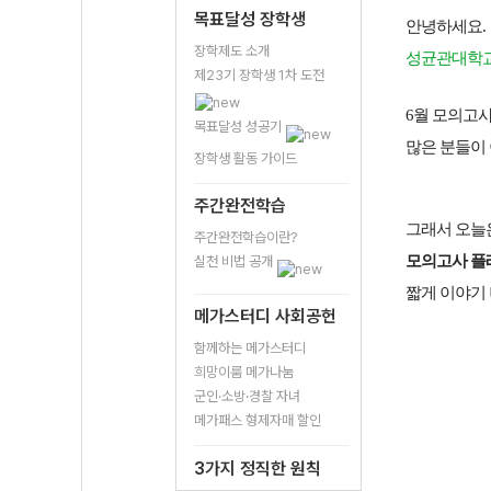
목표달성 장학생
안녕하세요.
장학제도 소개
성균관대학교 
제23기 장학생 1차 도전
6월 모의고사
목표달성 성공기
많은 분들이 
장학생 활동 가이드
주간완전학습
그래서 오늘
주간완전학습이란?
모의고사 플
실천 비법 공개
짧게 이야기
메가스터디 사회공헌
함께하는 메가스터디
희망이룸 메가나눔
군인·소방·경찰 자녀
메가패스 형제자매 할인
3가지 정직한 원칙