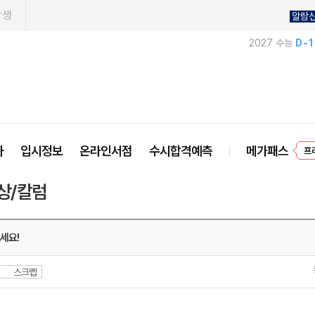
학생
알람
2027 수능
D-
프
사
입시정보
온라인서점
수시합격예측
메가패스
상/칼럼
보세요!
스크랩