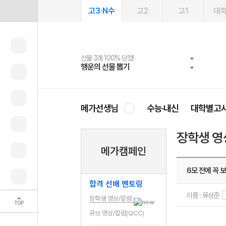
고3·N수
고2
고1
대
선물 3개 100% 당첨!
선물 100% 증정!
여름방학 스터디 캐시백
2027 러셀 단과
스마트러닝앱
메가패스
메가패스 수강생 무료혜택!
사회공헌 캠페인
행운의 선물 뽑기
메가스터디 X 올리브
메가런 썸머스쿨
강사 공개선발
설문 EVENT
3일 무료 체험권
메가클럽 멤버십
희망이룸 메가나눔
영
메가선생님
수능·내신
대학별고
장학생 영
메가캠페인
6모 전에 꼭 
합격 선배 멘토링
이름 : 류성준
장학생 영상/칼럼
TOP
큐브 영상/칼럼(QCC)