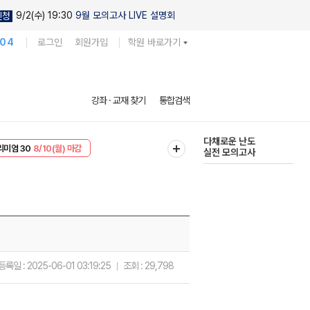
9/2(수) 19:30
9월 모의고사 LIVE 설명회
신청
104
로그인
회원가입
학원 바로가기
현우진의
강좌 · 교재 찾기
통합검색
킬링캠프 시즌1
리미엄 30
8/10(월) 마감
다채로운 난도
EVENT
8/10(월) 마감
실전 모의고사
등록일 :
2025-06-01 03:19:25
조회 :
29,798